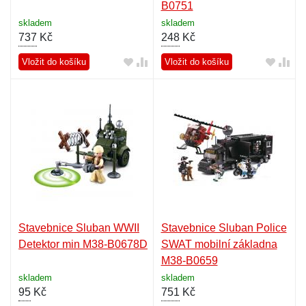
B0751
skladem
skladem
737
Kč
248
Kč
Vložit do košíku
Vložit do košíku
Stavebnice Sluban WWII
Stavebnice Sluban Police
Detektor min M38-B0678D
SWAT mobilní základna
M38-B0659
skladem
skladem
95
Kč
751
Kč