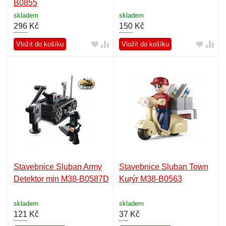
B0855
skladem
skladem
296
Kč
150
Kč
Vložit do košíku
Vložit do košíku
Stavebnice Sluban Army
Stavebnice Sluban Town
Detektor min M38-B0587D
Kurýr M38-B0563
skladem
skladem
121
Kč
37
Kč