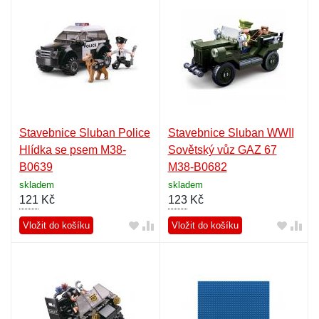
Stavebnice Sluban Police
Stavebnice Sluban WWII
Hlídka se psem M38-
Sovětský vůz GAZ 67
B0639
M38-B0682
skladem
skladem
121
Kč
123
Kč
Vložit do košíku
Vložit do košíku