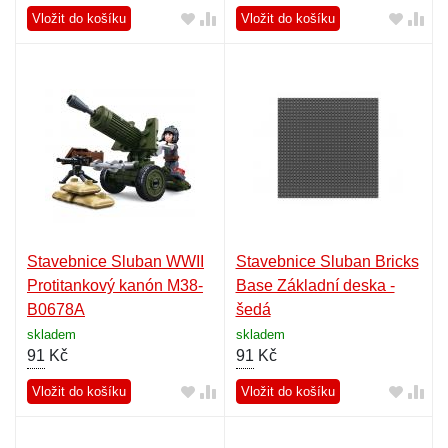
Vložit do košíku
Vložit do košíku
Stavebnice Sluban WWII
Stavebnice Sluban Bricks
Protitankový kanón M38-
Base Základní deska -
B0678A
šedá
skladem
skladem
91
Kč
91
Kč
Vložit do košíku
Vložit do košíku