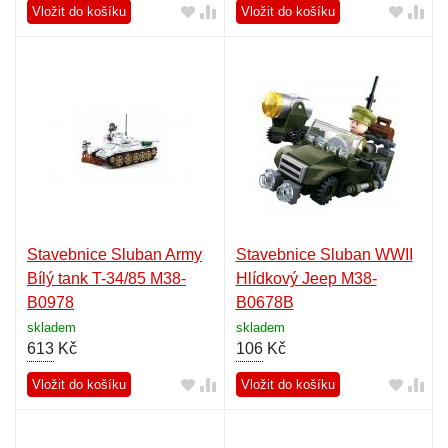
Vložit do košíku
Vložit do košíku
Stavebnice Sluban Army
Stavebnice Sluban WWII
Bílý tank T-34/85 M38-
Hlídkový Jeep M38-
B0978
B0678B
skladem
skladem
613
Kč
106
Kč
Vložit do košíku
Vložit do košíku