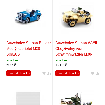
Stavebnice Sluban Builder
Stavebnice Sluban WWII
Modrý kabriolet M38-
Obojživelný vůz
B0920B
Schwimmwagen M38-
B0690
skladem
skladem
60
Kč
121
Kč
Vložit do košíku
Vložit do košíku