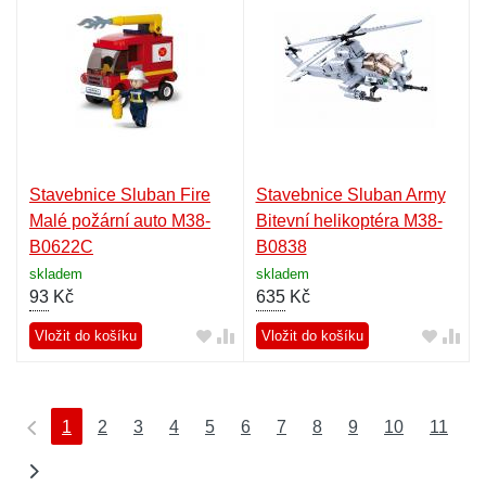
Stavebnice Sluban Fire
Stavebnice Sluban Army
Malé požární auto M38-
Bitevní helikoptéra M38-
B0622C
B0838
skladem
skladem
93
Kč
635
Kč
Vložit do košíku
Vložit do košíku
1
2
3
4
5
6
7
8
9
10
11