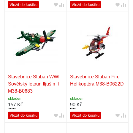
Vložit do košíku
Vložit do košíku
Stavebnice Sluban WWII
Stavebnice Sluban Fire
Sovětský letoun Iljušin II
Helikoptéra M38-B0622D
M38-B0683
skladem
skladem
157
Kč
90
Kč
Vložit do košíku
Vložit do košíku