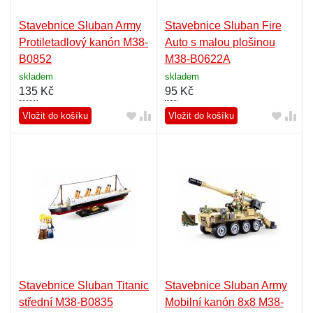
Stavebnice Sluban Army
Stavebnice Sluban Fire
Protiletadlový kanón M38-
Auto s malou plošinou
B0852
M38-B0622A
skladem
skladem
135
Kč
95
Kč
Vložit do košíku
Vložit do košíku
Stavebnice Sluban Titanic
Stavebnice Sluban Army
střední M38-B0835
Mobilní kanón 8x8 M38-