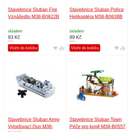
Stavebnice Sluban Fire
Stavebnice Sluban Police
Vznášedlo M38-B0622B
Helikoptéra M38-B0638B
skladem
skladem
93
Kč
89
Kč
Vložit do košíku
Vložit do košíku
Stavebnice Sluban Army
Stavebnice Sluban Town
Vyloďovací člun M38-
Péče pro koně M38-B0557