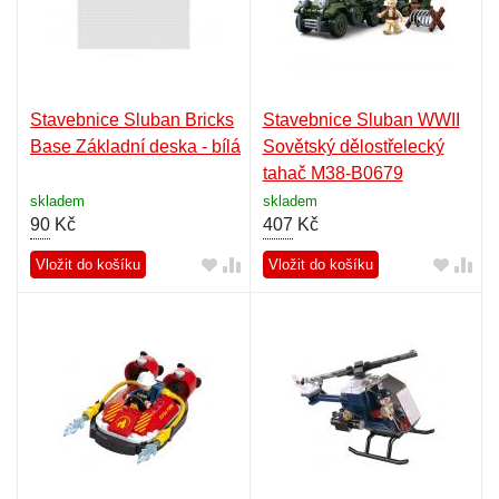
Stavebnice Sluban Bricks
Stavebnice Sluban WWII
Base Základní deska - bílá
Sovětský dělostřelecký
tahač M38-B0679
skladem
skladem
90
Kč
407
Kč
Vložit do košíku
Vložit do košíku