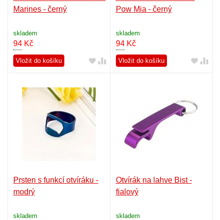
Marines - černý
Pow Mia - černý
skladem
skladem
94
Kč
94
Kč
Vložit do košíku
Vložit do košíku
Prsten s funkcí otvíráku -
Otvírák na lahve Bist -
modrý
fialový
skladem
skladem