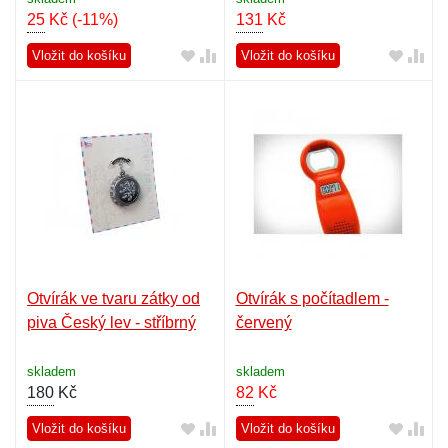
25
Kč
(-11%)
131
Kč
Vložit do košíku
Vložit do košíku
Otvírák ve tvaru zátky od
Otvírák s počítadlem -
piva Český lev - stříbrný
červený
skladem
skladem
180
Kč
82
Kč
Vložit do košíku
Vložit do košíku