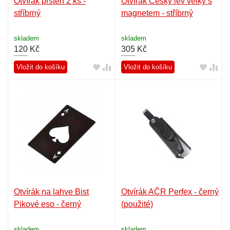
Otvírák prsten 2 ks -
Otvírák Český lev velký s
stříbrný
magnetem - stříbrný
skladem
skladem
120
Kč
305
Kč
Vložit do košíku
Vložit do košíku
Otvírák na lahve Bist
Otvírák AČR Perfex - černý
Pikové eso - černý
(použité)
skladem
skladem