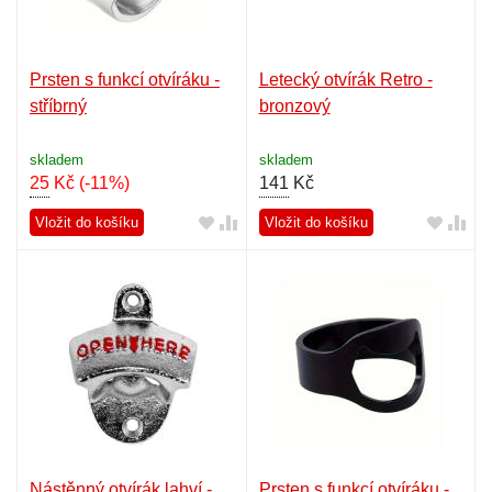
Prsten s funkcí otvíráku -
Letecký otvírák Retro -
stříbrný
bronzový
skladem
skladem
25
Kč
(-11%)
141
Kč
Vložit do košíku
Vložit do košíku
Nástěnný otvírák lahví -
Prsten s funkcí otvíráku -