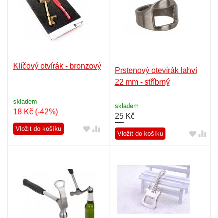
Klíčový otvírák - bronzový
Prstenový otevírák lahví
22 mm - stříbrný
skladem
skladem
18
Kč
(-42%)
25
Kč
Vložit do košíku
Vložit do košíku