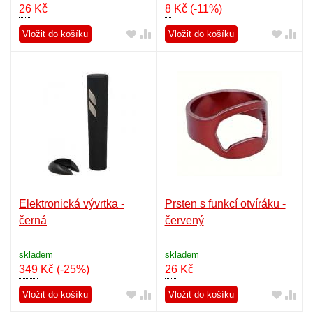
26
Kč
8
Kč
(-11%)
Vložit do košíku
Vložit do košíku
Elektronická vývrtka -
Prsten s funkcí otvíráku -
černá
červený
skladem
skladem
349
Kč
(-25%)
26
Kč
Vložit do košíku
Vložit do košíku