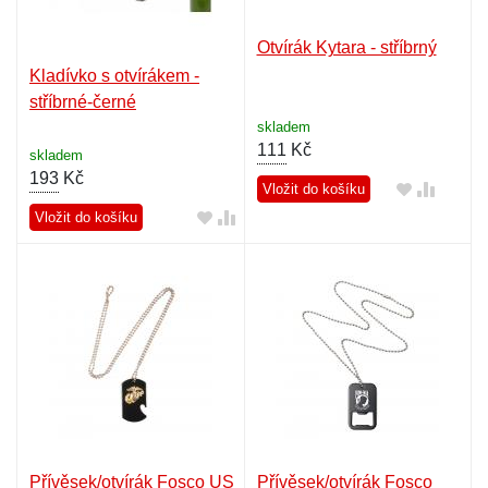
Otvírák Kytara - stříbrný
Kladívko s otvírákem -
stříbrné-černé
skladem
111
Kč
skladem
193
Kč
Vložit do košíku
Vložit do košíku
Přívěsek/otvírák Fosco US
Přívěsek/otvírák Fosco