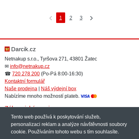
1
2
3
Darcik.cz
Netnakup s.r.o., Tyršova 271, 43801 Žatec
✉
info@netnakup.cz
☎
720 278 200
(Po-Pá 8:00-16:30)
Kontaktní formulář
Naše prodejna
|
Náš výdejní box
Nabízíme mnoho možností plateb.
Zákaznický servis
Tento web používá k poskytování služeb,
Novinky emailem
personalizaci reklam a analýze návštěvnosti soubory
cookie. Používáním tohoto webu s tím souhlasíte.