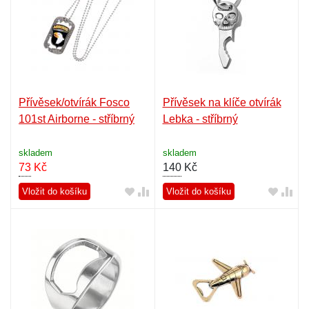
Přívěsek/otvírák Fosco
Přívěsek na klíče otvírák
101st Airborne - stříbrný
Lebka - stříbrný
skladem
skladem
73
Kč
140
Kč
Vložit do košíku
Vložit do košíku