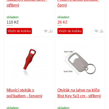
stříbrný
černý
skladem
skladem
110
Kč
26
Kč
Vložit do košíku
Vložit do košíku
Mluvící otvírák s
Otvírák na lahve na klíče
počítadlem - červený
Bist Key 5x3 cm - stříbrný
skladem
skladem