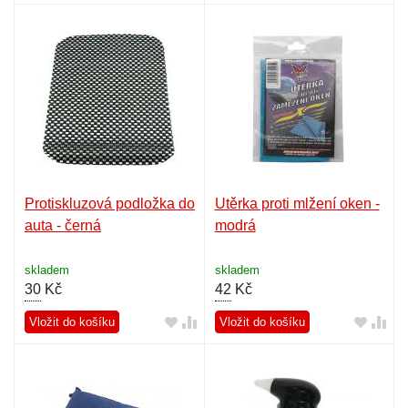
Protiskluzová podložka do
Utěrka proti mlžení oken -
auta - černá
modrá
skladem
skladem
30
Kč
42
Kč
Vložit do košíku
Vložit do košíku