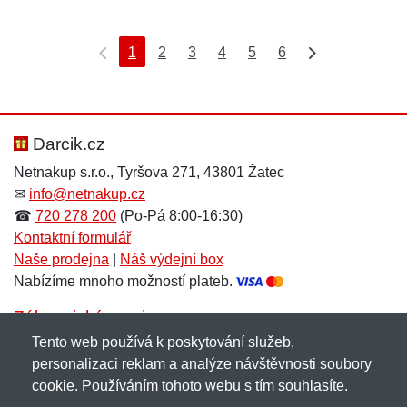
1
2
3
4
5
6
Darcik.cz
Netnakup s.r.o., Tyršova 271, 43801 Žatec
✉
info@netnakup.cz
☎
720 278 200
(Po-Pá 8:00-16:30)
Kontaktní formulář
Naše prodejna
|
Náš výdejní box
Nabízíme mnoho možností plateb.
Zákaznický servis
Tento web používá k poskytování služeb,
Novinky emailem
personalizaci reklam a analýze návštěvnosti soubory
cookie. Používáním tohoto webu s tím souhlasíte.