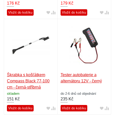
176
Kč
179
Kč
Vložit do košíku
Vložit do košíku
Škrabka s košťátkem
Tester autobaterie a
Compass Black 77-100
alternátoru 12V - černý
cm - černá-stříbrná
skladem
do 2-6 dnů od objednání
151
Kč
235
Kč
Vložit do košíku
Vložit do košíku