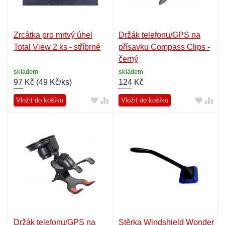
Zrcátka pro mrtvý úhel
Držák telefonu/GPS na
Total View 2 ks - stříbrné
přísavku Compass Clips -
černý
skladem
skladem
97
Kč (
49 Kč/ks
)
124
Kč
Vložit do košíku
Vložit do košíku
Držák telefonu/GPS na
Stěrka Windshield Wonder