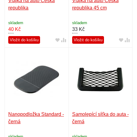
Vlajka na auto Česká
Vlajka na auto Česká
republika
republika 45 cm
skladem
skladem
40
Kč
33
Kč
Vložit do košíku
Vložit do košíku
Nanopodložka Standard -
Samolepící síťka do auta -
černá
černá
skladem
skladem