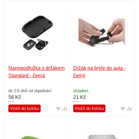
Nanopodložka s držákem
Držák na brýle do auta -
Standard - černá
černý
do 2-6 dnů od objednání
skladem
56
Kč
21
Kč
Vložit do košíku
Vložit do košíku