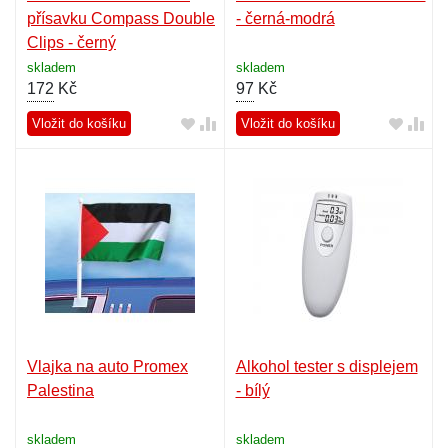
přísavku Compass Double
- černá-modrá
Clips - černý
skladem
skladem
172
Kč
97
Kč
Vložit do košíku
Vložit do košíku
Vlajka na auto Promex
Alkohol tester s displejem
Palestina
- bílý
skladem
skladem