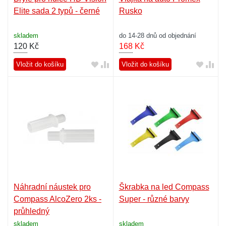
Elite sada 2 typů - černé
Rusko
skladem
do 14-28 dnů od objednání
120
Kč
168
Kč
Vložit do košíku
Vložit do košíku
Náhradní náustek pro
Škrabka na led Compass
Compass AlcoZero 2ks -
Super - různé barvy
průhledný
skladem
skladem