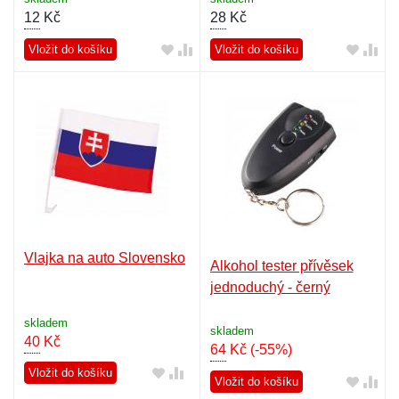
12
Kč
28
Kč
Vložit do košíku
Vložit do košíku
Vlajka na auto Slovensko
Alkohol tester přívěsek
jednoduchý - černý
skladem
skladem
40
Kč
64
Kč
(-55%)
Vložit do košíku
Vložit do košíku