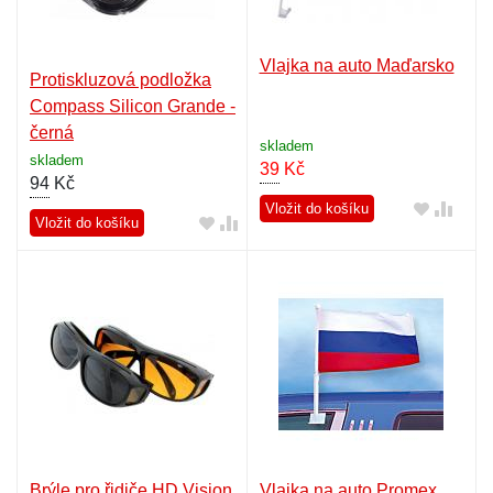
Vlajka na auto Maďarsko
Protiskluzová podložka
Compass Silicon Grande -
černá
skladem
skladem
39
Kč
94
Kč
Vložit do košíku
Vložit do košíku
Brýle pro řidiče HD Vision
Vlajka na auto Promex