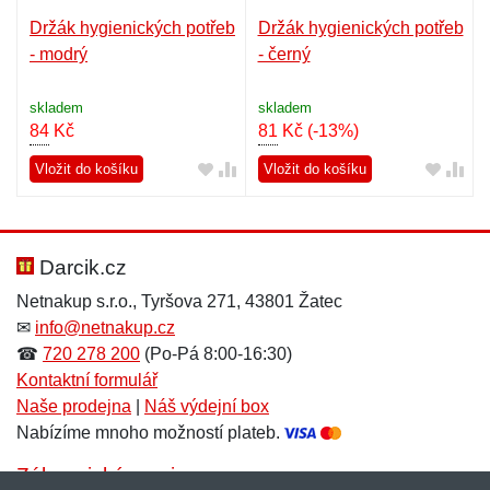
Držák hygienických potřeb
Držák hygienických potřeb
- modrý
- černý
skladem
skladem
84
Kč
81
Kč
(-13%)
Vložit do košíku
Vložit do košíku
Darcik.cz
Netnakup s.r.o., Tyršova 271, 43801 Žatec
✉
info@netnakup.cz
☎
720 278 200
(Po-Pá 8:00-16:30)
Kontaktní formulář
Naše prodejna
|
Náš výdejní box
Nabízíme mnoho možností plateb.
Zákaznický servis