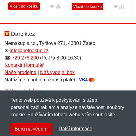
Vložit do košíku
Vložit do košíku
Darcik.cz
Netnakup s.r.o., Tyršova 271, 43801 Žatec
✉
info@netnakup.cz
☎
720 278 200
(Po-Pá 8:00-16:30)
Kontaktní formulář
Naše prodejna
|
Náš výdejní box
Nabízíme mnoho možností plateb.
Zákaznický servis
Tento web používá k poskytování služeb,
Novinky emailem
personalizaci reklam a analýze návštěvnosti soubory
cookie. Používáním tohoto webu s tím souhlasíte.
Copyright © 2007-2026 (19 let s vámi)
Netnakup.cz
&
Další informace
Beru na vědomí
NetIQ
. Všechna práva vyhrazena.