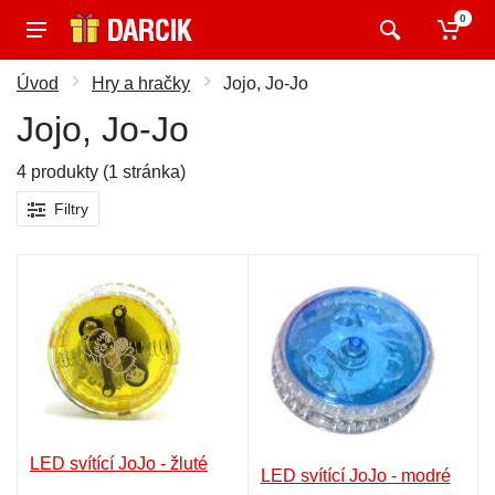
0
Úvod
Hry a hračky
Jojo, Jo-Jo
Jojo, Jo-Jo
4 produkty (1 stránka)
Filtry
LED svítící JoJo - žluté
LED svítící JoJo - modré