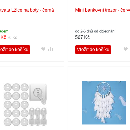
avata Lžíce na boty - černá
Mini bankovní trezor - čer
ladem
do 2-6 dnů od objednání
Kč
567
Kč
70 Kč
ožit do košíku
Vložit do košíku