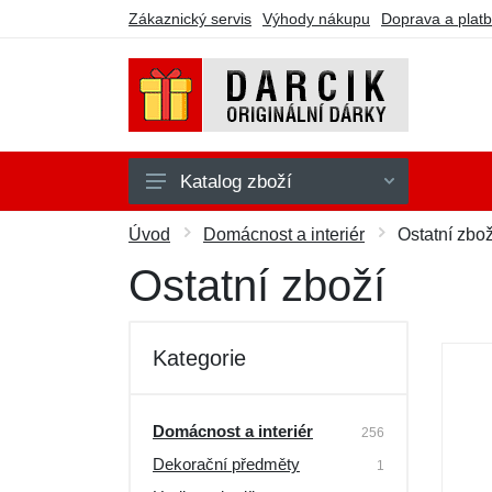
Zákaznický servis
Výhody nákupu
Doprava a plat
Katalog zboží
Domácnost a interiér
Úvod
Domácnost a interiér
Ostatní zbož
Elektro a PC
Ostatní zboží
Hry a hračky
Jídlo a kuchyně
Kategorie
Oblečení a doplňky
Sport a nářadí
Domácnost a interiér
256
Dekorační předměty
Zdraví a krása
1