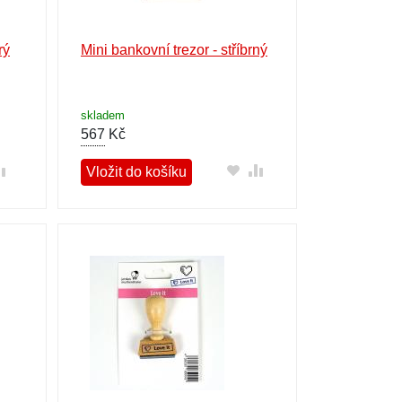
rý
Mini bankovní trezor - stříbrný
skladem
567
Kč
Vložit do košíku