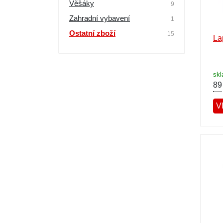
Věšáky
9
Zahradní vybavení
1
Ostatní zboží
15
La
sk
89
Vl