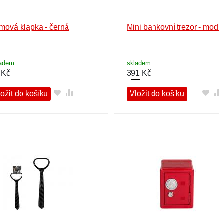
lmová klapka - černá
Mini bankovní trezor - mod
ladem
skladem
Kč
391
Kč
ožit do košíku
Vložit do košíku