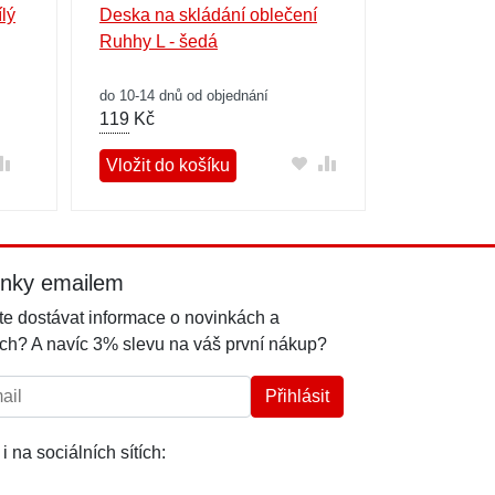
lý
Deska na skládání oblečení
Ruhhy L - šedá
do 10-14 dnů od objednání
119
Kč
Vložit do košíku
inky emailem
e dostávat informace o novinkách a
ch? A navíc 3% slevu na váš první nákup?
l:
Přihlásit
i na sociálních sítích: