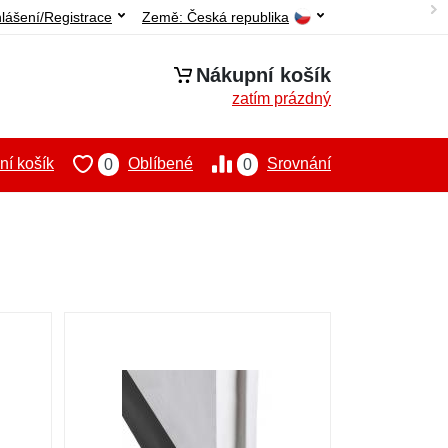
hlášení/Registrace
Země:
Česká republika
Nákupní košík
zatím prázdný
í košík
Oblíbené
Srovnání
0
0