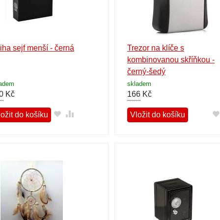
iha sejf menší - černá
Trezor na klíče s
kombinovanou skříňkou -
černý-šedý
ladem
skladem
0
Kč
166
Kč
ožit do košíku
Vložit do košíku