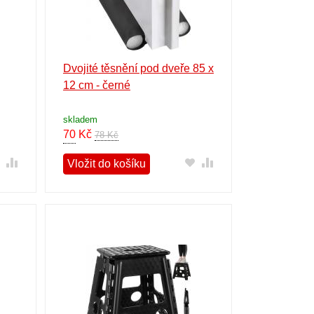
Dvojité těsnění pod dveře 85 x
12 cm - černé
skladem
70
Kč
78 Kč
Vložit do košíku