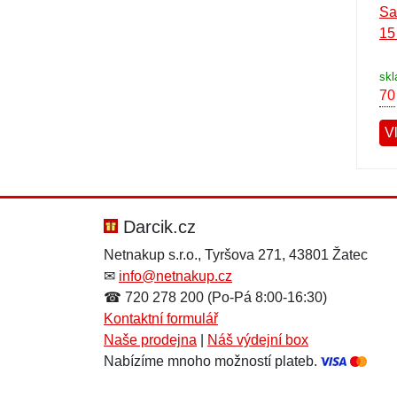
Sa
15 
sk
70
Vl
Darcik.cz
Netnakup s.r.o., Tyršova 271, 43801 Žatec
✉
info@netnakup.cz
☎ 720 278 200 (Po-Pá 8:00-16:30)
Kontaktní formulář
Naše prodejna
|
Náš výdejní box
Nabízíme mnoho možností plateb.