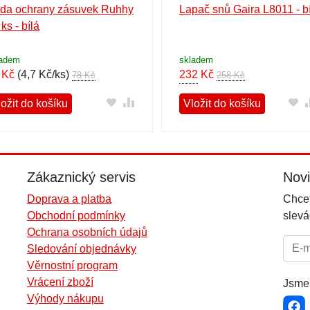
da ochrany zásuvek Ruhhy
Lapač snů Gaira L8011 - bí
ks - bílá
ladem
skladem
Kč
(
4,7 Kč/ks
)
232
Kč
78 Kč
258 Kč
ožit do košíku
Vložit do košíku
Zákaznický servis
Nov
Doprava a platba
Chcet
Obchodní podmínky
slevá
Ochrana osobních údajů
E-mai
Sledování objednávky
Věrnostní program
Vrácení zboží
Jsme 
Výhody nákupu