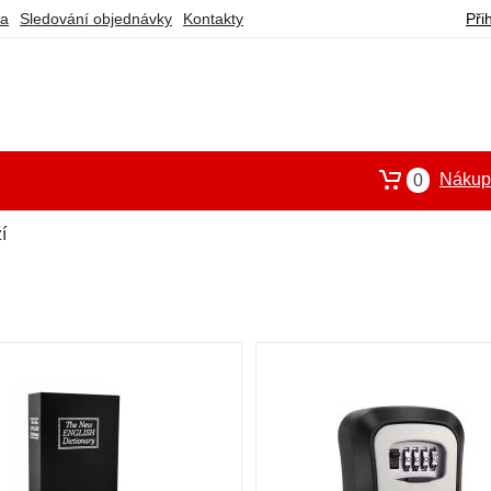
ba
Sledování objednávky
Kontakty
Při
Nákupn
0
í