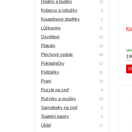
Hodiny a budíky
11
Výprodej
Koberce a rohožky
5
Koupelnové doplňky
2
Lůžkoviny
11
Kn
Osvětlení
21
Plakáty
13
sk
Plechové cedule
58
19
Pokladničky
12
Vl
Polštářky
31
Praní
13
Puzzle na zeď
4
Ručníky a osušky
23
Samolepky na zeď
5
Toaletní papíry
5
Úklid
17