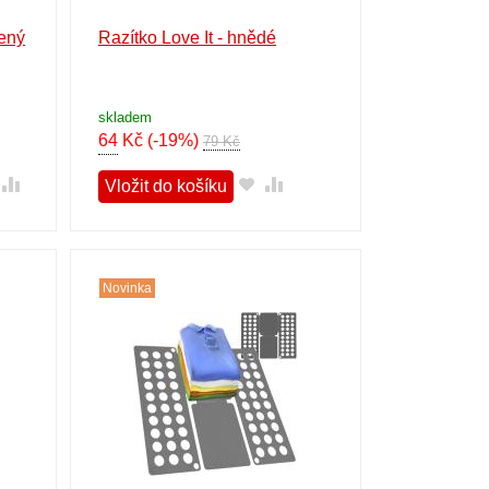
vený
Razítko Love It - hnědé
skladem
64
Kč
(-19%)
79 Kč
Vložit do košíku
Novinka