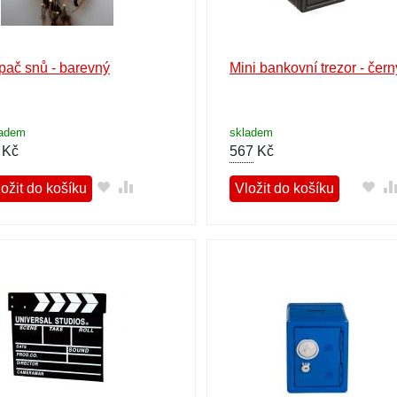
pač snů - barevný
Mini bankovní trezor - čern
ladem
skladem
Kč
567
Kč
ožit do košíku
Vložit do košíku