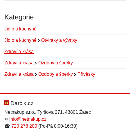
Kategorie
Jídlo a kuchyně
Jídlo a kuchyně
Otvíráky a vývrtky
Zdraví a krása
Zdraví a krása
Ozdoby a šperky
Zdraví a krása
Ozdoby a šperky
Přívěsky
Nová recenze
Nový dotaz
Hodnocení:
Jméno:
*
*
Darcik.cz
Netnakup s.r.o., Tyršova 271, 43801 Žatec
✉
info@netnakup.cz
Jméno:
E-mail:
*
*
☎
720 278 200
(Po-Pá 8:00-16:30)