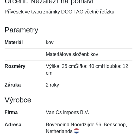
Určení: Nezáleží na pohlaví
Přívěsek ve tvaru známky DOG TAG včetně řetízku.
Parametry
Materiál
kov
Materiálové složení: kov
Rozměry
Výška: 25 cmŠířka: 40 cmHloubka: 12
cm
Záruka
2 roky
Výrobce
Firma
Van Os Imports B.V.
Adresa
Boveneind Noordzijde 56, Benschop,
Netherlands