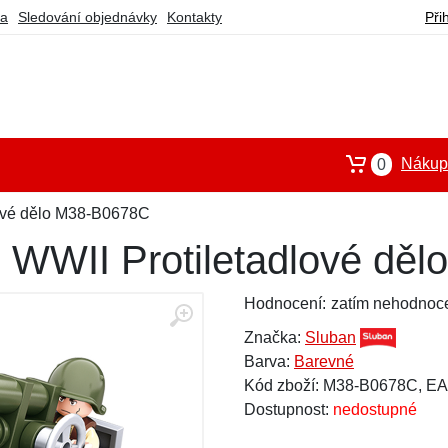
ba
Sledování objednávky
Kontakty
Při
Nákupn
0
lové dělo M38-B0678C
 WWII Protiletadlové dě
Hodnocení:
zatím nehodnoc
Značka:
Sluban
Barva:
Barevné
Kód zboží: M38-B0678C, E
Dostupnost:
nedostupné