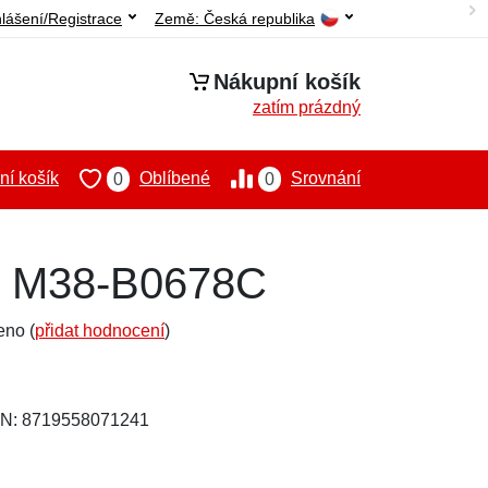
hlášení/Registrace
Země:
Česká republika
Nákupní košík
zatím prázdný
í košík
Oblíbené
Srovnání
0
0
lo M38-B0678C
eno (
přidat hodnocení
)
AN: 8719558071241