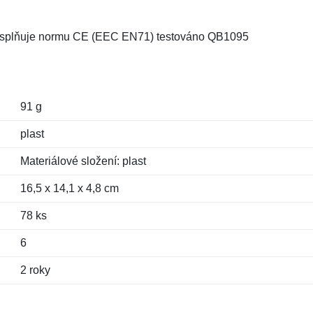
, splňuje normu CE (EEC EN71) testováno QB1095
91 g
plast
Materiálové složení: plast
16,5 x 14,1 x 4,8 cm
78 ks
6
2 roky