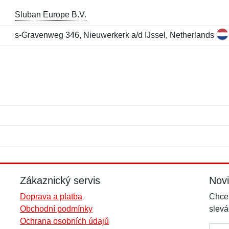
Sluban Europe B.V.
s-Gravenweg 346, Nieuwerkerk a/d IJssel, Netherlands
Jméno:
E-mail:
*
*
E-mail:
*
Zákaznický servis
Nov
Doprava a platba
Chcet
Obchodní podmínky
slevá
Ochrana osobních údajů
E-mai