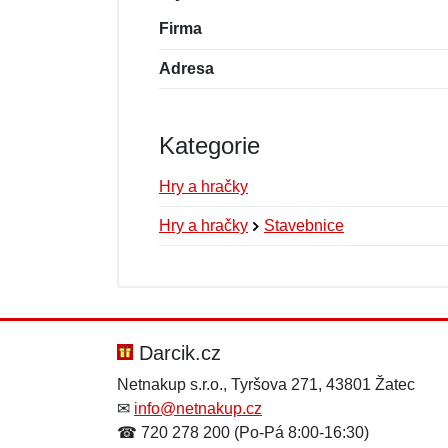
Firma
Adresa
Kategorie
Hry a hračky
Hry a hračky
Stavebnice
Nová recenze
Nový dotaz
Hodnocení:
Jméno:
*
*
Darcik.cz
Netnakup s.r.o., Tyršova 271, 43801 Žatec
✉
info@netnakup.cz
Zpráva
Zpráva
*
*
☎ 720 278 200 (Po-Pá 8:00-16:30)