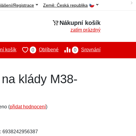
hlášení/Registrace
Země:
Česká republika
Nákupní košík
zatím prázdný
í košík
Oblíbené
Srovnání
0
0
 na klády M38-
eno (
přidat hodnocení
)
N: 6938242956387