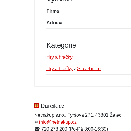
Firma
Adresa
Kategorie
Hry a hračky
Hry a hračky
Stavebnice
Nová recenze
Nový dotaz
Hodnocení:
Jméno:
*
*
Darcik.cz
Netnakup s.r.o., Tyršova 271, 43801 Žatec
✉
info@netnakup.cz
Zpráva
Zpráva
*
*
☎ 720 278 200 (Po-Pá 8:00-16:30)