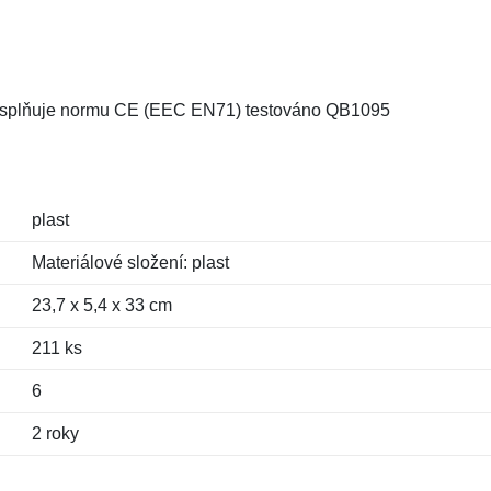
, splňuje normu CE (EEC EN71) testováno QB1095
plast
Materiálové složení: plast
23,7 x 5,4 x 33 cm
211 ks
6
2 roky