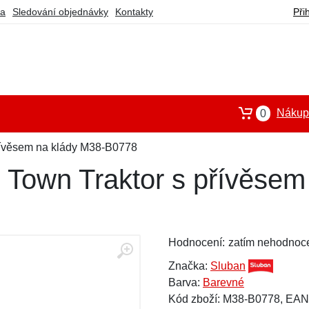
ba
Sledování objednávky
Kontakty
Při
Nákupn
0
řívěsem na klády M38-B0778
 Town Traktor s přívěsem
Hodnocení:
zatím nehodnoc
Značka:
Sluban
Barva:
Barevné
Kód zboží: M38-B0778, EA