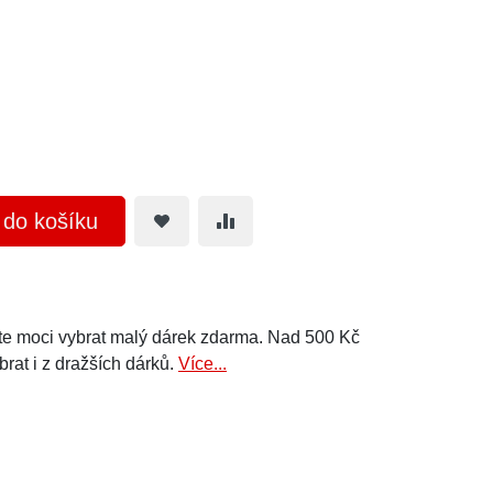
t do košíku
e moci vybrat malý dárek zdarma. Nad 500 Kč
brat i z dražších dárků.
Více...