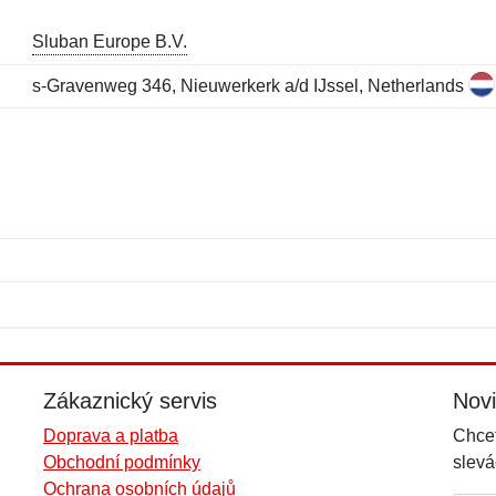
Sluban Europe B.V.
s-Gravenweg 346, Nieuwerkerk a/d IJssel, Netherlands
Jméno:
E-mail:
*
*
E-mail:
*
Zákaznický servis
Nov
Doprava a platba
Chcet
Obchodní podmínky
slevá
Ochrana osobních údajů