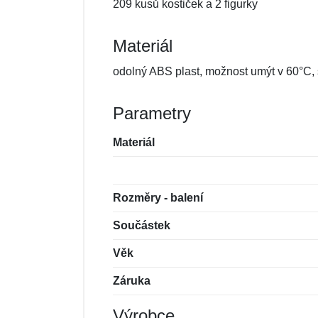
209 kusů kostiček a 2 figurky
Materiál
odolný ABS plast, možnost umýt v 60°C
Parametry
Materiál
Rozměry - balení
Součástek
Věk
Záruka
Výrobce