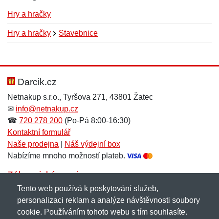
Hry a hračky
Hry a hračky
Stavebnice
Nová recenze
Nový dotaz
Hodnocení:
Jméno:
*
*
Darcik.cz
Netnakup s.r.o., Tyršova 271, 43801 Žatec
✉
info@netnakup.cz
Jméno:
E-mail:
*
*
☎
720 278 200
(Po-Pá 8:00-16:30)
Kontaktní formulář
Naše prodejna
|
Náš výdejní box
Nabízíme mnoho možností plateb.
E-mail:
*
Zpráva
*
Zákaznický servis
Tento web používá k poskytování služeb,
Novinky emailem
personalizaci reklam a analýze návštěvnosti soubory
cookie. Používáním tohoto webu s tím souhlasíte.
Zpráva
*