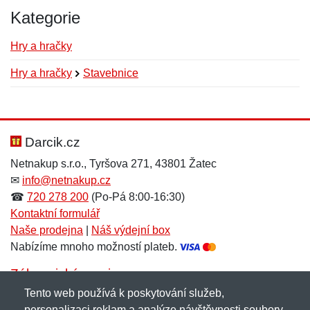
Kategorie
Hry a hračky
Hry a hračky
Stavebnice
Nová recenze
Nový dotaz
Hodnocení:
Jméno:
*
*
Darcik.cz
Netnakup s.r.o., Tyršova 271, 43801 Žatec
✉
info@netnakup.cz
Jméno:
E-mail:
*
*
☎
720 278 200
(Po-Pá 8:00-16:30)
Kontaktní formulář
Naše prodejna
|
Náš výdejní box
Nabízíme mnoho možností plateb.
E-mail:
*
Zpráva
*
Zákaznický servis
Tento web používá k poskytování služeb,
Novinky emailem
personalizaci reklam a analýze návštěvnosti soubory