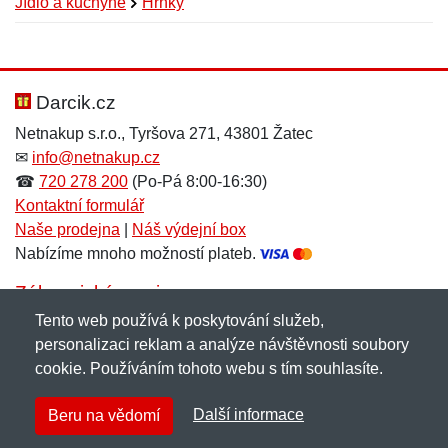
Jídlo a kuchyně
Hrnky
Nová recenze
Nový dotaz
Hodnocení:
Jméno:
*
*
Darcik.cz
Netnakup s.r.o., Tyršova 271, 43801 Žatec
✉
info@netnakup.cz
Jméno:
E-mail:
*
*
☎
720 278 200
(Po-Pá 8:00-16:30)
Kontaktní formulář
Naše prodejna
|
Náš výdejní box
Nabízíme mnoho možností plateb.
E-mail:
*
Zpráva
*
Zákaznický servis
Tento web používá k poskytování služeb,
Novinky emailem
personalizaci reklam a analýze návštěvnosti soubory
cookie. Používáním tohoto webu s tím souhlasíte.
Zpráva
*
Copyright © 2007-2026 (19 let s vámi)
Netnakup.cz
&
Další informace
Beru na vědomí
NetIQ
. Všechna práva vyhrazena.