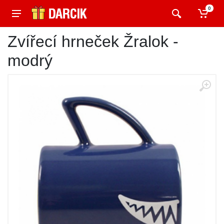
0
Zvířecí hrneček Žralok -
modrý