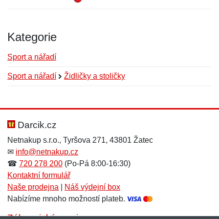
Kategorie
Sport a nářadí
Sport a nářadí
Židličky a stoličky
Nová recenze
Nový dotaz
Hodnocení:
Jméno:
*
*
Darcik.cz
Netnakup s.r.o., Tyršova 271, 43801 Žatec
✉
info@netnakup.cz
Jméno:
E-mail:
*
*
☎
720 278 200
(Po-Pá 8:00-16:30)
Kontaktní formulář
Naše prodejna
|
Náš výdejní box
Nabízíme mnoho možností plateb.
E-mail:
*
Zpráva
*
Zákaznický servis