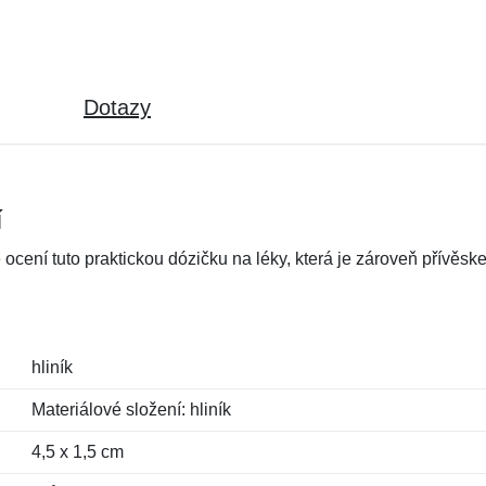
Dotazy
í
stě ocení tuto praktickou dózičku na léky, která je zároveň přívěsk
hliník
Materiálové složení: hliník
4,5 x 1,5 cm