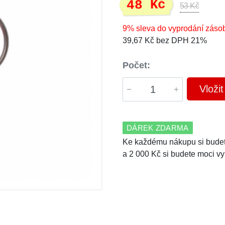
48 Kč
53 Kč
9% sleva do vyprodání záso
39,67 Kč bez DPH 21%
Počet:
Vloži
DÁREK ZDARMA
Ke každému nákupu si budet
a 2 000 Kč si budete moci vy