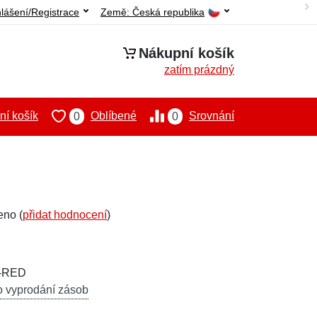
hlášení/Registrace
Země:
Česká republika
Nákupní košík
zatím prázdný
í košík
Oblíbené
Srovnání
0
0
eno (
přidat hodnocení
)
N-RED
o vyprodání zásob