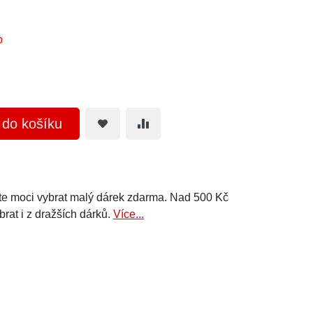
b
t do košíku
e moci vybrat malý dárek zdarma. Nad 500 Kč
brat i z dražších dárků.
Více...