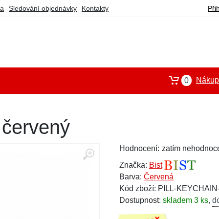
ba
Sledování objednávky
Kontakty
Při
Nákupn
0
 červený
Hodnocení:
zatím nehodnoc
Značka:
Bist
Barva:
Červená
Kód zboží: PILL-KEYCHAI
Dostupnost:
skladem 3 ks
,
d