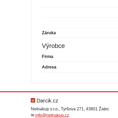
Záruka
Výrobce
Firma
Adresa
Nová recenze
Nový dotaz
Hodnocení:
Jméno:
*
*
Darcik.cz
Netnakup s.r.o., Tyršova 271, 43801 Žatec
✉
info@netnakup.cz
Zpráva
Zpráva
*
*