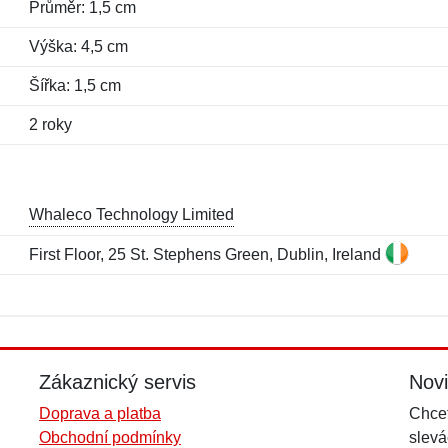
Průměr: 1,5 cm
Výška: 4,5 cm
Šířka: 1,5 cm
2 roky
Whaleco Technology Limited
First Floor, 25 St. Stephens Green, Dublin, Ireland
Jméno:
E-mail:
*
*
E-mail:
*
Zákaznický servis
Nov
Doprava a platba
Chcet
Obchodní podmínky
slevá