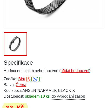
Specifikace
Hodnocení:
zatím nehodnoceno (
přidat hodnocení
)
Značka:
Bist
Barva:
Černá
Kód zboží: ANSEN-NARAMEK-BLACK-X
Dostupnost:
skladem 10 ks
,
do vyprodání zásob