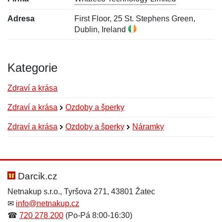
Adresa
First Floor, 25 St. Stephens Green,
Dublin, Ireland
Kategorie
Zdraví a krása
Zdraví a krása
Ozdoby a šperky
Zdraví a krása
Ozdoby a šperky
Náramky
Nová recenze
Nový dotaz
Hodnocení:
Jméno:
*
*
Darcik.cz
Netnakup s.r.o., Tyršova 271, 43801 Žatec
✉
info@netnakup.cz
Jméno:
E-mail:
*
*
☎
720 278 200
(Po-Pá 8:00-16:30)