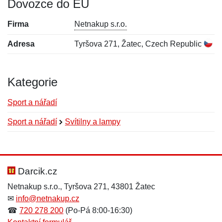
Dovozce do EU
Firma
Netnakup s.r.o.
Adresa
Tyršova 271, Žatec, Czech Republic
Kategorie
Sport a nářadí
Sport a nářadí
Svítilny a lampy
Nová recenze
Nový dotaz
Hodnocení:
Jméno:
*
*
Darcik.cz
Netnakup s.r.o., Tyršova 271, 43801 Žatec
✉
info@netnakup.cz
Jméno:
E-mail:
*
*
☎
720 278 200
(Po-Pá 8:00-16:30)