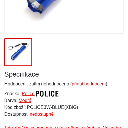
Specifikace
Hodnocení:
zatím nehodnoceno (
přidat hodnocení
)
Značka:
Police
Barva:
Modrá
Kód zboží: POLICE3W-BLUE(XBIG)
Dostupnost:
nedostupné
Toto zboží je vyprodané u nás i přímo u výrobce. Nelze ho