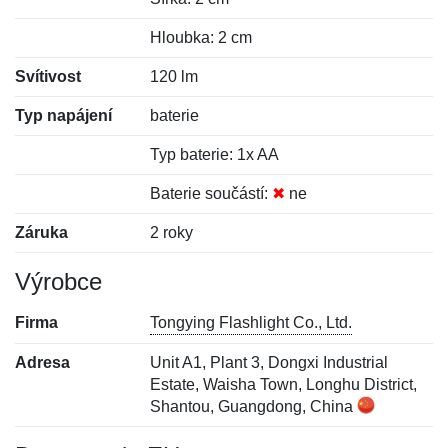
Hloubka: 2 cm
Svítivost
120 lm
Typ napájení
baterie
Typ baterie: 1x AA
Baterie součástí:
✖
ne
Záruka
2 roky
Výrobce
Firma
Tongying Flashlight Co., Ltd.
Adresa
Unit A1, Plant 3, Dongxi Industrial
Estate, Waisha Town, Longhu District,
Shantou, Guangdong, China