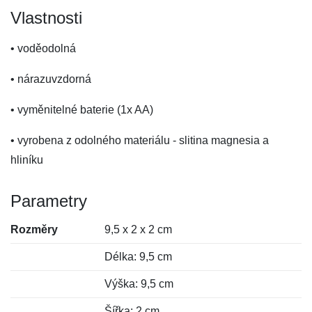
Vlastnosti
• voděodolná
• nárazuvzdorná
• vyměnitelné baterie (1x AA)
• vyrobena z odolného materiálu - slitina magnesia a
hliníku
Parametry
Rozměry
9,5 x 2 x 2 cm
Délka: 9,5 cm
Výška: 9,5 cm
Šířka: 2 cm