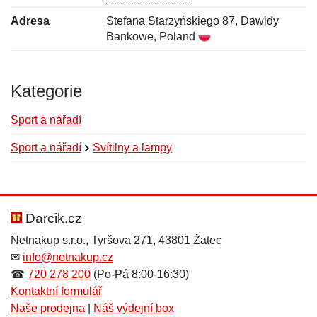
Adresa
Stefana Starzyńskiego 87, Dawidy
Bankowe, Poland
Kategorie
Sport a nářadí
Sport a nářadí
Svítilny a lampy
Nová recenze
Nový dotaz
Hodnocení:
Jméno:
*
*
Darcik.cz
Netnakup s.r.o., Tyršova 271, 43801 Žatec
✉
info@netnakup.cz
Jméno:
E-mail:
*
*
☎
720 278 200
(Po-Pá 8:00-16:30)
Kontaktní formulář
Naše prodejna
|
Náš výdejní box