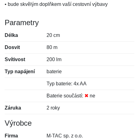
• bude skvělým doplňkem vaší cestovní výbavy
Parametry
Délka
20 cm
Dosvit
80 m
Svítivost
200 lm
Typ napájení
baterie
Typ baterie: 4x AA
Baterie součástí:
✖
ne
Záruka
2 roky
Výrobce
Firma
M-TAC sp. z o.o.