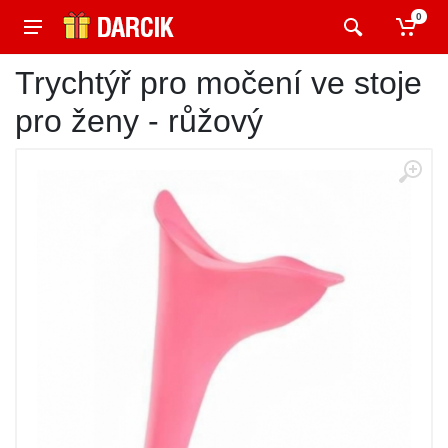
0
Trychtýř pro močení ve stoje
pro ženy - růžový