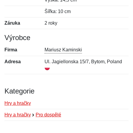
Šířka: 10 cm
Záruka
2 roky
Výrobce
Firma
Mariusz Kaminski
Adresa
Ul. Jagiellonska 15/7, Bytom, Poland
Kategorie
Hry a hračky
Hry a hračky
Pro dospělé
Nová recenze
Nový dotaz