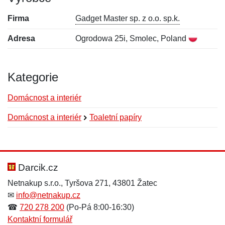
Firma
Gadget Master sp. z o.o. sp.k.
Adresa
Ogrodowa 25i, Smolec, Poland
Kategorie
Domácnost a interiér
Domácnost a interiér
Toaletní papíry
Nová recenze
Nový dotaz
Hodnocení:
Jméno:
*
*
Darcik.cz
Netnakup s.r.o., Tyršova 271, 43801 Žatec
✉
info@netnakup.cz
Jméno:
E-mail:
*
*
☎
720 278 200
(Po-Pá 8:00-16:30)
Kontaktní formulář