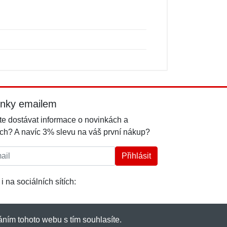
inky emailem
e dostávat informace o novinkách a
ch? A navíc 3% slevu na váš první nákup?
l:
Přihlásit
i na sociálních sítích:
ním tohoto webu s tím souhlasíte.