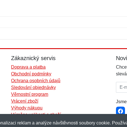
Jméno:
E-mail:
*
*
E-mail:
*
Zákaznický servis
Nov
Doprava a platba
Chcet
Obchodní podmínky
slevá
Ochrana osobních údajů
E-mai
Sledování objednávky
Věrnostní program
Vrácení zboží
Jsme 
Výhody nákupu
Výměna velikosti a zboží
Více informací...
nalizaci reklam a analýze návštěvnosti soubory cookie. Používá