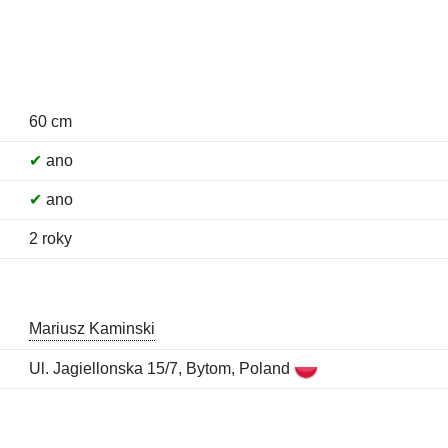
60 cm
✔
ano
✔
ano
2 roky
Mariusz Kaminski
Ul. Jagiellonska 15/7, Bytom, Poland