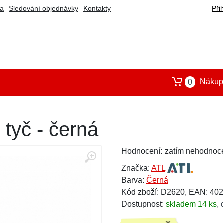
ba
Sledování objednávky
Kontakty
Při
Nákupn
0
 tyč - černá
Hodnocení:
zatím nehodnoc
Značka:
ATL
Barva:
Černá
Kód zboží: D2620, EAN: 40
Dostupnost:
skladem 14 ks
,