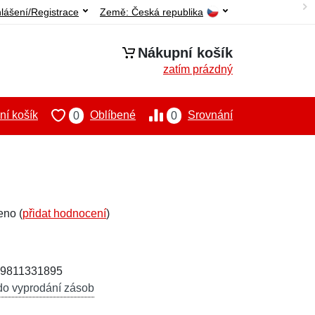
hlášení/Registrace
Země:
Česká republika
Nákupní košík
zatím prázdný
í košík
Oblíbené
Srovnání
0
0
eno (
přidat hodnocení
)
29811331895
do vyprodání zásob