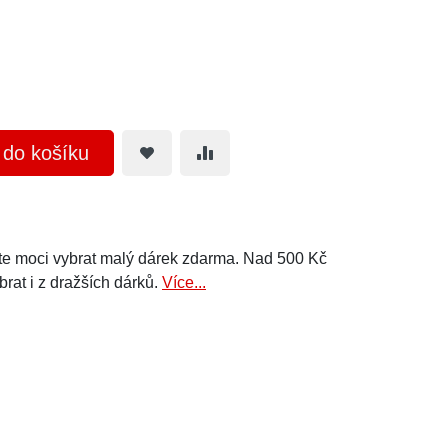
t do košíku
e moci vybrat malý dárek zdarma. Nad 500 Kč
brat i z dražších dárků.
Více...