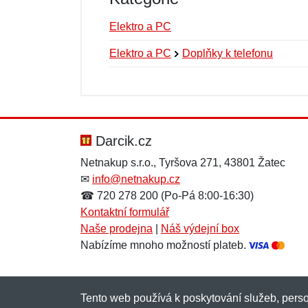
Elektro a PC
Elektro a PC
Doplňky k telefonu
Nová recenze
Nový dotaz
Hodnocení:
Jméno:
*
*
Darcik.cz
Netnakup s.r.o., Tyršova 271, 43801 Žatec
✉
info@netnakup.cz
Zpráva
Zpráva
*
*
☎ 720 278 200 (Po-Pá 8:00-16:30)
Kontaktní formulář
Naše prodejna
|
Náš výdejní box
Nabízíme mnoho možností plateb.
Tento web používá k poskytování služeb, perso