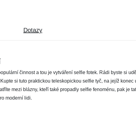
Dotazy
í
ulární činnost a tou je vytváření selfie fotek. Rádi byste si ud
upte si tuto praktickou teleskopickou selfie tyč, na jejíž konec 
atříte mezi blázny, kteří také propadly selfie fenoménu, pak je t
ro moderní lidi.