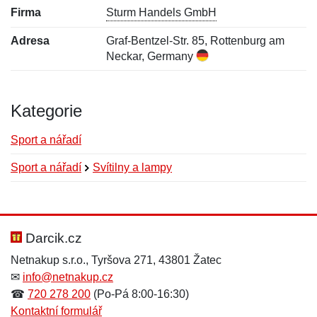
Firma
Sturm Handels GmbH
Adresa
Graf-Bentzel-Str. 85, Rottenburg am
Neckar, Germany
Kategorie
Sport a nářadí
Sport a nářadí
Svítilny a lampy
Nová recenze
Nový dotaz
Hodnocení:
Jméno:
*
*
Darcik.cz
Netnakup s.r.o., Tyršova 271, 43801 Žatec
✉
info@netnakup.cz
Jméno:
E-mail:
*
*
☎
720 278 200
(Po-Pá 8:00-16:30)
Kontaktní formulář