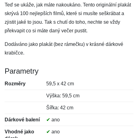
Teď se ukáže, jak máte nakoukáno. Tento originální plakát
skrývá 100 nejlepších filmů, které si musíte seškrábat a
zjistit jaké to jsou. Tak s chutí do toho, nechte se vždy
překvapit co si máte daný večer pustit.
Dodáváno jako plakát (bez rámečku) v krásné dárkové
krabičce.
Parametry
Rozměry
59,5 x 42 cm
Výška: 59,5 cm
Šířka: 42 cm
Dárkové balení
✔
ano
Vhodné jako
✔
ano