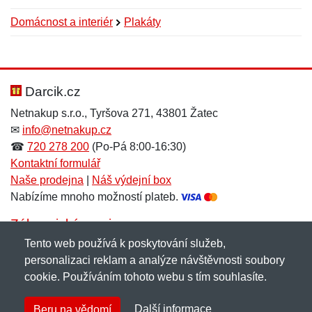
Domácnost a interiér
Plakáty
Nová recenze
Nový dotaz
Hodnocení:
Jméno:
*
*
Darcik.cz
Netnakup s.r.o., Tyršova 271, 43801 Žatec
✉
info@netnakup.cz
Jméno:
E-mail:
*
*
☎
720 278 200
(Po-Pá 8:00-16:30)
Kontaktní formulář
Naše prodejna
|
Náš výdejní box
Nabízíme mnoho možností plateb.
E-mail:
*
Zpráva
*
Zákaznický servis
Tento web používá k poskytování služeb,
Novinky emailem
personalizaci reklam a analýze návštěvnosti soubory
cookie. Používáním tohoto webu s tím souhlasíte.
Zpráva
*
Copyright © 2007-2026 (19 let s vámi)
Netnakup.cz
&
Další informace
Beru na vědomí