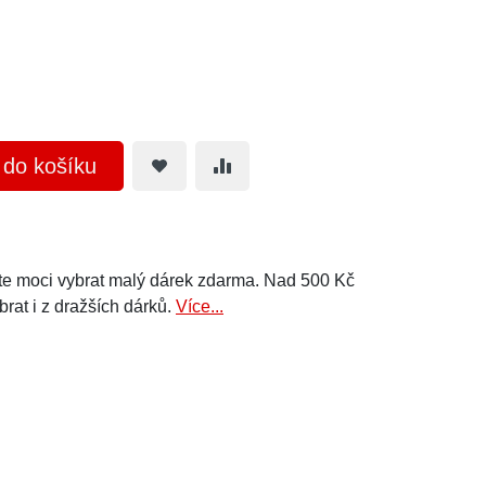
t do košíku
e moci vybrat malý dárek zdarma. Nad 500 Kč
brat i z dražších dárků.
Více...