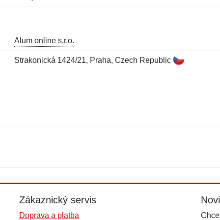
Alum online s.r.o.
Strakonická 1424/21, Praha, Czech Republic
Jméno:
E-mail:
*
*
E-mail:
*
Zákaznický servis
Nov
Doprava a platba
Chcet