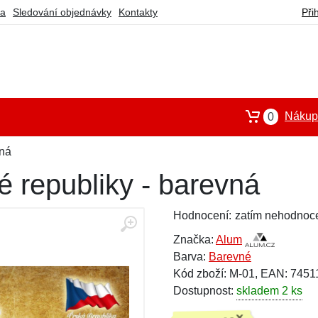
ba
Sledování objednávky
Kontakty
Při
Nákupn
0
vná
 republiky - barevná
Hodnocení:
zatím nehodnoc
Značka:
Alum
Barva:
Barevné
Kód zboží: M-01, EAN: 745
Dostupnost:
skladem 2 ks