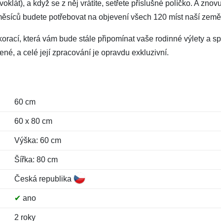
voklát), a když se z něj vrátíte, setřete příslušné políčko. A znov
měsíců budete potřebovat na objevení všech 120 míst naší zem
rací, která vám bude stále připomínat vaše rodinné výlety a sp
né, a celé její zpracování je opravdu exkluzivní.
60 cm
60 x 80 cm
Výška: 60 cm
Šířka: 80 cm
Česká republika
✔
ano
2 roky