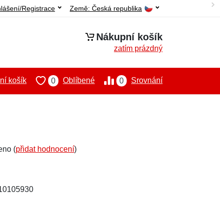
hlášení/Registrace
Země:
Česká republika
Nákupní košík
zatím prázdný
í košík
Oblíbené
Srovnání
0
0
eno (
přidat hodnocení
)
110105930