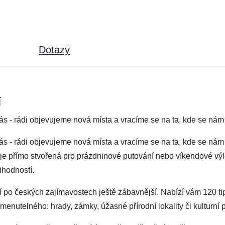
Dotazy
í
ás - rádi objevujeme nová místa a vracíme se na ta, kde se nám l
nás - rádi objevujeme nová místa a vracíme se na ta, kde se nám 
je přímo stvořená pro prázdninové putování nebo víkendové výl
ihodností.
í po českých zajímavostech ještě zábavnější. Nabízí vám 120 tip
enutelného: hrady, zámky, úžasné přírodní lokality či kulturní 