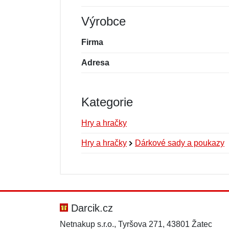
Výrobce
Firma
Adresa
Kategorie
Hry a hračky
Hry a hračky
Dárkové sady a poukazy
Nová recenze
Nový dotaz
Hodnocení:
Jméno:
*
*
Darcik.cz
Netnakup s.r.o., Tyršova 271, 43801 Žatec