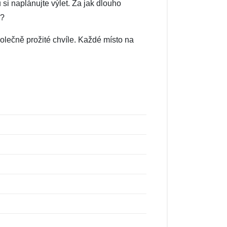
u si naplánujte výlet. Za jak dlouho
ě?
olečně prožité chvíle. Každé místo na