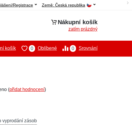
hlášení/Registrace
Země:
Česká republika
Nákupní košík
zatím prázdný
í košík
Oblíbené
Srovnání
0
0
eno (
přidat hodnocení
)
o vyprodání zásob