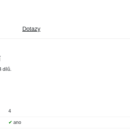
Dotazy
í
 dílů.
4
✔
ano