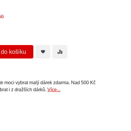
ob
t do košíku
e moci vybrat malý dárek zdarma. Nad 500 Kč
brat i z dražších dárků.
Více...