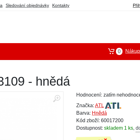
ba
Sledování objednávky
Kontakty
Při
Nákupn
0
3109 - hnědá
Hodnocení:
zatím nehodnoc
Značka:
ATL
Barva:
Hnědá
Kód zboží: 60017200
Dostupnost:
skladem 1 ks
,
d