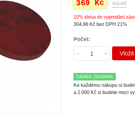
369 Kč
411 Kč
10% sleva do vyprodání zás
304,96 Kč bez DPH 21%
Počet:
Vloži
DÁREK ZDARMA
Ke každému nákupu si budet
a 2 000 Kč si budete moci vy