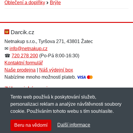
Oblečení a doplňky
Brýle
Nová recenze
Nový dotaz
Hodnocení:
Jméno:
*
*
Darcik.cz
Netnakup s.r.o., Tyršova 271, 43801 Žatec
✉
info@netnakup.cz
Jméno:
E-mail:
*
*
☎
720 278 200
(Po-Pá 8:00-16:30)
Kontaktní formulář
Naše prodejna
|
Náš výdejní box
Nabízíme mnoho možností plateb.
E-mail:
*
Zpráva
*
Zákaznický servis
Tento web používá k poskytování služeb,
Novinky emailem
personalizaci reklam a analýze návštěvnosti soubory
cookie. Používáním tohoto webu s tím souhlasíte.
Zpráva
*
Copyright © 2007-2026 (19 let s vámi)
Netnakup.cz
&
Další informace
Beru na vědomí
NetIQ
. Všechna práva vyhrazena.