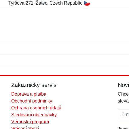
Tyršova 271, Žatec, Czech Republic
Jméno:
E-mail:
*
*
E-mail:
*
Zákaznický servis
Nov
Doprava a platba
Chcet
Obchodní podmínky
slevá
Ochrana osobních údajů
E-mai
Sledování objednávky
Věrnostní program
Vrácení zboží