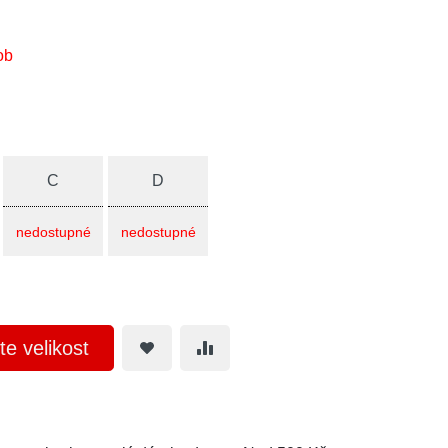
ob
C
D
nedostupné
nedostupné
te velikost