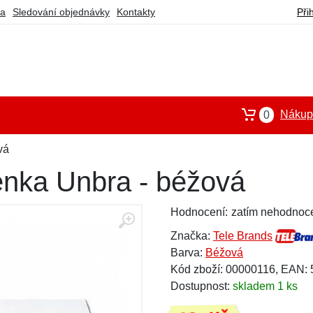
ba
Sledování objednávky
Kontakty
Při
Nákupn
0
vá
enka Unbra - béžová
Hodnocení:
zatím nehodnoc
Značka:
Tele Brands
Barva:
Béžová
Kód zboží: 00000116, EAN:
Dostupnost:
skladem 1 ks