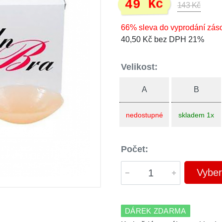
49 Kč
143 Kč
66% sleva do vyprodání zás
40,50 Kč bez DPH 21%
Velikost:
A
B
nedostupné
skladem 1x
Počet:
Vyber
DÁREK ZDARMA