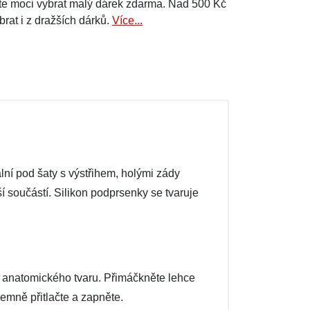
e moci vybrat malý dárek zdarma. Nad 500 Kč
brat i z dražších dárků.
Více...
ní pod šaty s výstřihem, holými zády
í součástí. Silikon podprsenky se tvaruje
í anatomického tvaru. Přimáčkněte lehce
jemně přitlačte a zapněte.