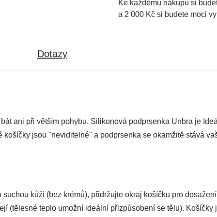
Ke každému nákupu si budet
a 2 000 Kč si budete moci vy
Dotazy
át ani při větším pohybu. Silikonová podprsenka Unbra je Ideál
 košíčky jsou "neviditelné" a podprsenka se okamžitě stává vaš
 suchou kůži (bez krémů), přidržujte okraj košíčku pro dosažen
ejí (tělesné teplo umožní ideální přizpůsobení se tělu). Košíčky 