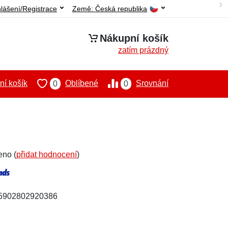
hlášení/Registrace
Země:
Česká republika
Nákupní košík
zatím prázdný
í košík
Oblíbené
Srovnání
0
0
eno (
přidat hodnocení
)
 5902802920386