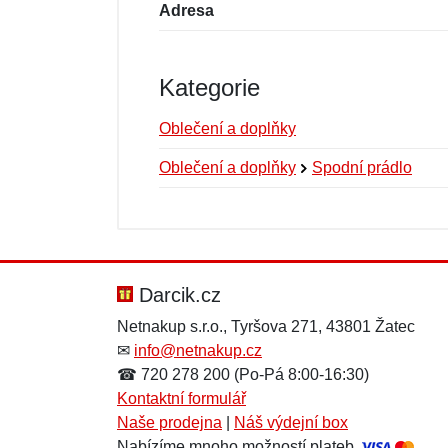
Adresa
Kategorie
Oblečení a doplňky
Oblečení a doplňky
Spodní prádlo
Nová recenze
Nový dotaz
Hodnocení:
Jméno:
*
*
Darcik.cz
Netnakup s.r.o., Tyršova 271, 43801 Žatec
✉
info@netnakup.cz
Zpráva
Zpráva
*
*
☎ 720 278 200 (Po-Pá 8:00-16:30)
Kontaktní formulář
Naše prodejna
|
Náš výdejní box
Nabízíme mnoho možností plateb.