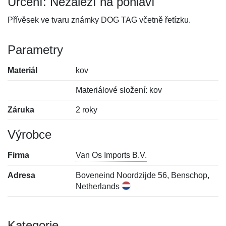
Určení: Nezáleží na pohlaví
Přívěsek ve tvaru známky DOG TAG včetně řetízku.
Parametry
Materiál
kov
Materiálové složení: kov
Záruka
2 roky
Výrobce
Firma
Van Os Imports B.V.
Adresa
Boveneind Noordzijde 56, Benschop,
Netherlands
Kategorie