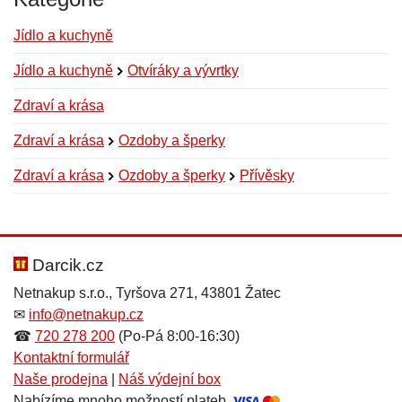
Jídlo a kuchyně
Jídlo a kuchyně
Otvíráky a vývrtky
Zdraví a krása
Zdraví a krása
Ozdoby a šperky
Zdraví a krása
Ozdoby a šperky
Přívěsky
Nová recenze
Nový dotaz
Hodnocení:
Jméno:
*
*
Darcik.cz
Netnakup s.r.o., Tyršova 271, 43801 Žatec
✉
info@netnakup.cz
Jméno:
E-mail:
*
*
☎
720 278 200
(Po-Pá 8:00-16:30)
Kontaktní formulář
Naše prodejna
|
Náš výdejní box
Nabízíme mnoho možností plateb.