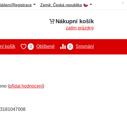
hlášení/Registrace
Země:
Česká republika
Nákupní košík
zatím prázdný
í košík
Oblíbené
Srovnání
0
0
eno (
přidat hodnocení
)
903181047008