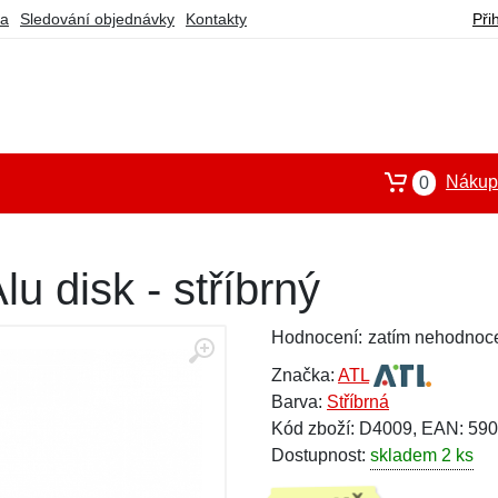
ba
Sledování objednávky
Kontakty
Při
Nákupn
0
lu disk - stříbrný
Hodnocení:
zatím nehodnoc
Značka:
ATL
Barva:
Stříbrná
Kód zboží: D4009, EAN: 5
Dostupnost:
skladem 2 ks