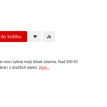
t do košíku
e moci vybrat malý dárek zdarma. Nad 500 Kč
brat i z dražších dárků.
Více...