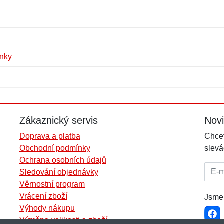
enky
Jméno:
E-mail:
*
*
E-mail:
*
Zákaznický servis
Nov
Doprava a platba
Chcet
Obchodní podmínky
slevá
Ochrana osobních údajů
E-mai
Sledování objednávky
Věrnostní program
Vrácení zboží
Jsme 
Výhody nákupu
Výměna velikosti a zboží