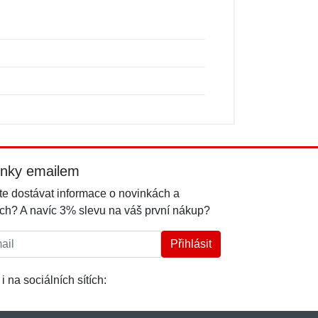
inky emailem
e dostávat informace o novinkách a
ch? A navíc 3% slevu na váš první nákup?
l:
Přihlásit
i na sociálních sítích: