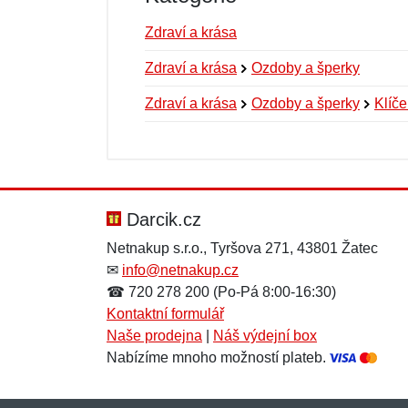
Zdraví a krása
Zdraví a krása
Ozdoby a šperky
Zdraví a krása
Ozdoby a šperky
Klíč
Nová recenze
Nový dotaz
Hodnocení:
Jméno:
*
*
Darcik.cz
Netnakup s.r.o., Tyršova 271, 43801 Žatec
✉
info@netnakup.cz
Zpráva
Zpráva
*
*
☎ 720 278 200 (Po-Pá 8:00-16:30)
Kontaktní formulář
Naše prodejna
|
Náš výdejní box
Nabízíme mnoho možností plateb.