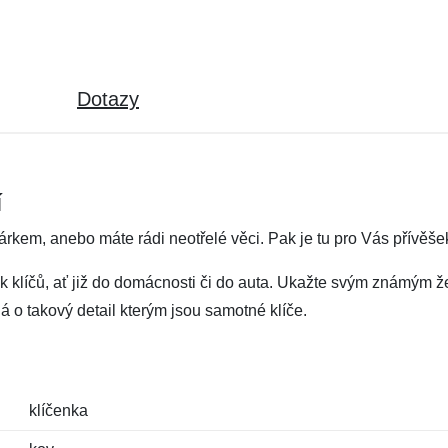
Dotazy
í
kem, anebo máte rádi neotřelé věci. Pak je tu pro Vás přívěšek 
 klíčů, ať již do domácnosti či do auta. Ukažte svým známým že 
 o takový detail kterým jsou samotné klíče.
klíčenka