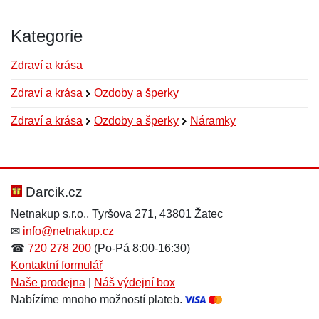
Kategorie
Zdraví a krása
Zdraví a krása
Ozdoby a šperky
Zdraví a krása
Ozdoby a šperky
Náramky
Nová recenze
Nový dotaz
Hodnocení:
Jméno:
*
*
Darcik.cz
Netnakup s.r.o., Tyršova 271, 43801 Žatec
✉
info@netnakup.cz
Jméno:
E-mail:
*
*
☎
720 278 200
(Po-Pá 8:00-16:30)
Kontaktní formulář
Naše prodejna
|
Náš výdejní box
Nabízíme mnoho možností plateb.
E-mail:
*
Zpráva
*