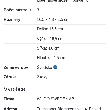
Materiálové složení: polyamid
Počet nástrojů
3
Rozměry
16,5 x 4,8 x 1,5 cm
Délka: 16,5 cm
Výška: 16,5 cm
Šířka: 4,8 cm
Hloubka: 1,5 cm
Země výroby
Švédsko
Záruka
2 roky
Výrobce
Firma
WILDO SWEDEN AB
Adresa
Trumslagar Blomgrens väg 4, Fristad,