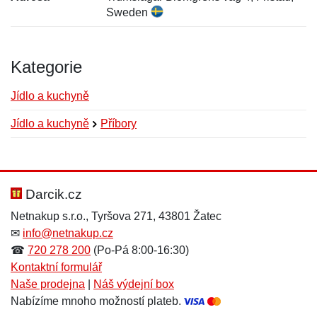
Sweden
Kategorie
Jídlo a kuchyně
Jídlo a kuchyně
Příbory
Nová recenze
Nový dotaz
Hodnocení:
Jméno:
*
*
Darcik.cz
Netnakup s.r.o., Tyršova 271, 43801 Žatec
✉
info@netnakup.cz
Jméno:
E-mail:
*
*
☎
720 278 200
(Po-Pá 8:00-16:30)
Kontaktní formulář
Naše prodejna
|
Náš výdejní box
Nabízíme mnoho možností plateb.
E-mail:
*