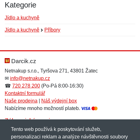
Kategorie
Jídlo a kuchyně
Jídlo a kuchyně
Příbory
Nová recenze
Nový dotaz
Hodnocení:
Jméno:
*
*
Darcik.cz
Netnakup s.r.o., Tyršova 271, 43801 Žatec
✉
info@netnakup.cz
Jméno:
E-mail:
*
*
☎
720 278 200
(Po-Pá 8:00-16:30)
Kontaktní formulář
Naše prodejna
|
Náš výdejní box
Nabízíme mnoho možností plateb.
E-mail:
*
Zpráva
*
Zákaznický servis
Tento web používá k poskytování služeb,
Novinky emailem
personalizaci reklam a analýze návštěvnosti soubory