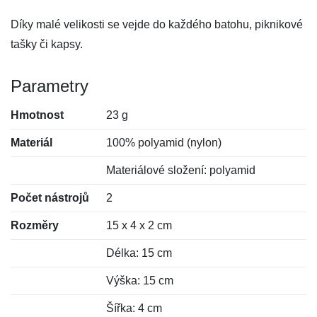
Díky malé velikosti se vejde do každého batohu, piknikové
tašky či kapsy.
Parametry
Hmotnost
23 g
Materiál
100% polyamid (nylon)
Materiálové složení: polyamid
Počet nástrojů
2
Rozměry
15 x 4 x 2 cm
Délka: 15 cm
Výška: 15 cm
Šířka: 4 cm