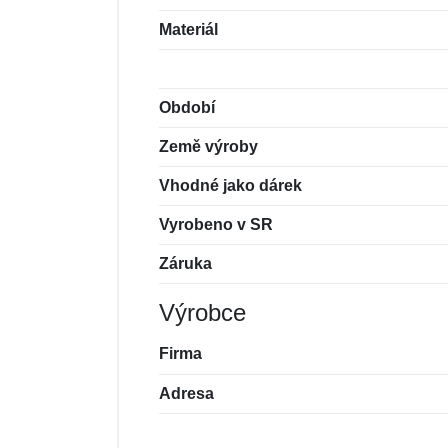
Materiál
Období
Země výroby
Vhodné jako dárek
Vyrobeno v SR
Záruka
Výrobce
Firma
Adresa
Nová recenze
Nový dotaz