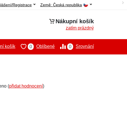
hlášení/Registrace
Země:
Česká republika
Nákupní košík
zatím prázdný
í košík
Oblíbené
Srovnání
0
0
eno (
přidat hodnocení
)