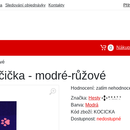
ba
Sledování objednávky
Kontakty
Při
Nákupn
0
ové
ička - modré-růžové
Hodnocení:
zatím nehodnoc
Značka:
Hesty
Barva:
Modrá
Kód zboží: KOCICKA
Dostupnost:
nedostupné