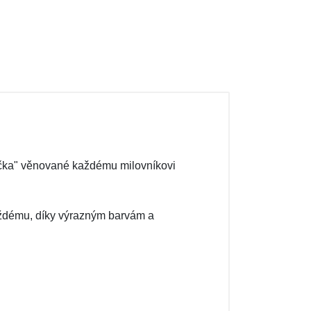
ička" věnované každému milovníkovi
aždému, díky výrazným barvám a