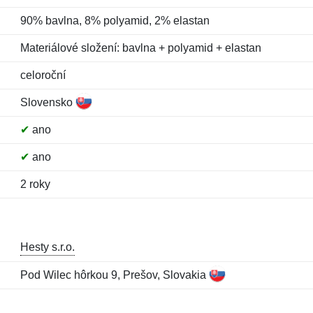
90% bavlna, 8% polyamid, 2% elastan
Materiálové složení: bavlna + polyamid + elastan
celoroční
Slovensko
✔
ano
✔
ano
2 roky
Hesty s.r.o.
Pod Wilec hôrkou 9, Prešov, Slovakia