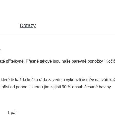
Dotazy
í
até přítelkyně. Přesně takové jsou naše barevné ponožky "Koč
 které tě každá kočka ráda zavede a vykouzlí úsměv na tváři k
říst od pohodlí, kterou jim zajistí 90 % obsah česané bavlny.
1 pár