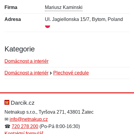
Firma
Mariusz Kaminski
Adresa
Ul. Jagiellonska 15/7, Bytom, Poland
Kategorie
Domácnost a interiér
Domácnost a interiér
Plechové cedule
Nová recenze
Nový dotaz
Hodnocení:
Jméno:
*
*
Darcik.cz
Netnakup s.r.o., Tyršova 271, 43801 Žatec
✉
info@netnakup.cz
Jméno:
E-mail:
*
*
☎
720 278 200
(Po-Pá 8:00-16:30)
Kontaktní formulář