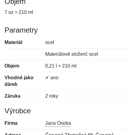
Objem
7 oz = 210 ml
Parametry
Materiál
ocel
Materiálové složení: ocel
Objem
0,21 l = 210 ml
Vhodné jako
✔
ano
dárek
Záruka
2 roky
Výrobce
Firma
Jana Osoba