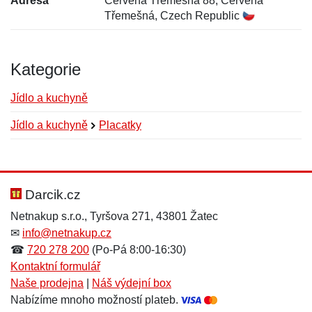
Adresa
Červená Třemešná 88, Červená
Třemešná, Czech Republic
Kategorie
Jídlo a kuchyně
Jídlo a kuchyně
Placatky
Nová recenze
Nový dotaz
Hodnocení:
Jméno:
*
*
Darcik.cz
Netnakup s.r.o., Tyršova 271, 43801 Žatec
✉
info@netnakup.cz
Jméno:
E-mail:
*
*
☎
720 278 200
(Po-Pá 8:00-16:30)
Kontaktní formulář
Naše prodejna
|
Náš výdejní box
Nabízíme mnoho možností plateb.
E-mail:
*