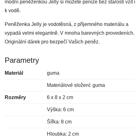
módní peněženkou Jelly si můžete peníze bez starostí vzít i
k vodě.
Peněženka Jelly je vodotěsná, z příjemného materiálu a
vypadá velmi elegantně. V mnoha barevných provedeních.
Originální dárek pro bezpečí Vašich peněz.
Parametry
Materiál
guma
Materiálové složení: guma
Rozměry
6 x 8 x 2 cm
Výška: 6 cm
Šířka: 8 cm
Hloubka: 2 cm