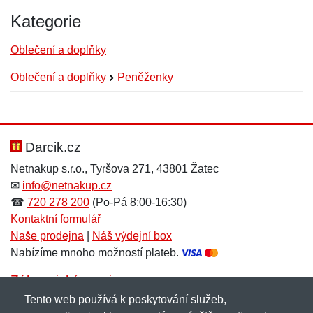
Kategorie
Oblečení a doplňky
Oblečení a doplňky
Peněženky
Nová recenze
Nový dotaz
Hodnocení:
Jméno:
*
*
Darcik.cz
Netnakup s.r.o., Tyršova 271, 43801 Žatec
✉
info@netnakup.cz
Jméno:
E-mail:
*
*
☎
720 278 200
(Po-Pá 8:00-16:30)
Kontaktní formulář
Naše prodejna
|
Náš výdejní box
Nabízíme mnoho možností plateb.
E-mail:
*
Zpráva
*
Zákaznický servis
Tento web používá k poskytování služeb,
Novinky emailem