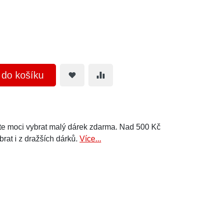
t do košíku
e moci vybrat malý dárek zdarma. Nad 500 Kč
brat i z dražších dárků.
Více...