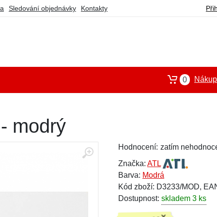
ba
Sledování objednávky
Kontakty
Při
Nákupn
0
 - modrý
Hodnocení:
zatím nehodnoc
Značka:
ATL
Barva:
Modrá
Kód zboží: D3233/MOD, EA
Dostupnost:
skladem 3 ks