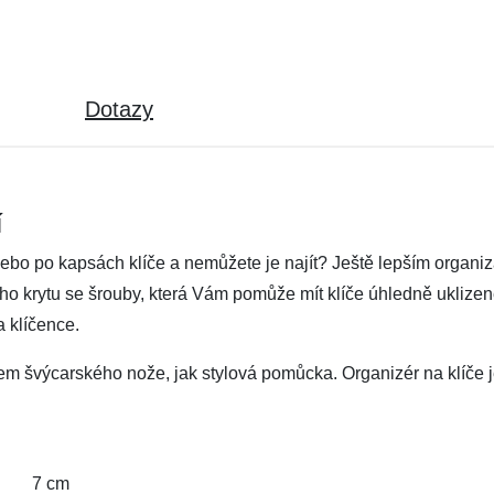
Dotazy
í
nebo po kapsách klíče a nemůžete je najít? Ještě lepším organiz
 krytu se šrouby, která Vám pomůže mít klíče úhledně uklizené,
 klíčence.
em švýcarského nože, jak stylová pomůcka. Organizér na klíče je
7 cm