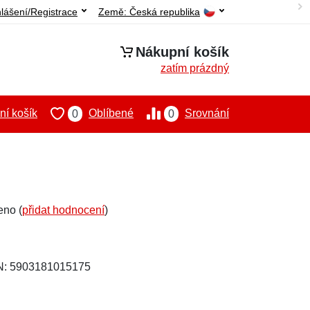
hlášení/Registrace
Země:
Česká republika
Nákupní košík
zatím prázdný
í košík
Oblíbené
Srovnání
0
0
eno (
přidat hodnocení
)
N: 5903181015175