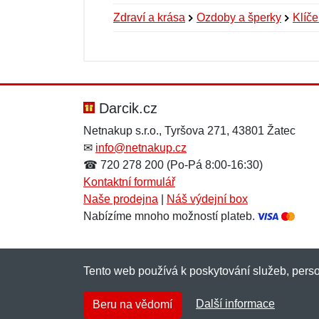
Zdraví a krása
Ozdoby a šperky
Klíč
Nová recenze
Nový dotaz
Hodnocení:
Jméno:
*
*
Darcik.cz
Netnakup s.r.o., Tyršova 271, 43801 Žatec
✉
info@netnakup.cz
Zpráva
Zpráva
*
*
☎ 720 278 200 (Po-Pá 8:00-16:30)
Kontaktní formulář
Naše prodejna
|
Náš výdejní box
Nabízíme mnoho možností plateb.
Tento web používá k poskytování služeb, perso
Přidat
Přidat
Další informace
Beru na vědomí
Copyright © 2007-2026 (19 let s vámi)
Netnaku