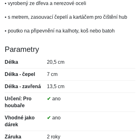
• vyrobený ze dřeva a nerezové oceli
• s metrem, zasouvací čepelí a kartáčem pro čištění hub
• poutko na připevnění na kalhoty, koš nebo batoh
Parametry
Délka
20,5 cm
Délka - čepel
7 cm
Délka - zavřená
13,5 cm
Určení: Pro
✔
ano
houbaře
Vhodné jako
✔
ano
dárek
Záruka
2 roky