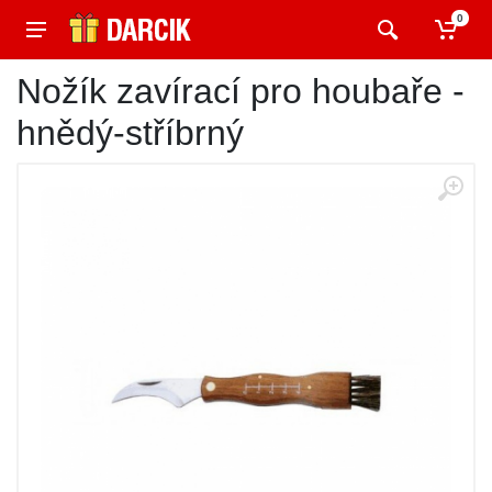
0
Nožík zavírací pro houbaře -
hnědý-stříbrný