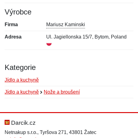
Výrobce
Firma
Mariusz Kaminski
Adresa
Ul. Jagiellonska 15/7, Bytom, Poland
Kategorie
Jídlo a kuchyně
Jídlo a kuchyně
Nože a broušení
Nová recenze
Nový dotaz
Hodnocení:
Jméno:
*
*
Darcik.cz
Netnakup s.r.o., Tyršova 271, 43801 Žatec