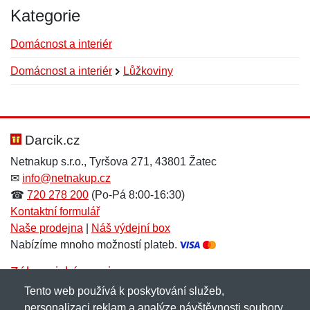
Kategorie
Domácnost a interiér
Domácnost a interiér
Lůžkoviny
Nová recenze
Nový dotaz
Hodnocení:
Jméno:
*
*
Darcik.cz
Netnakup s.r.o., Tyršova 271, 43801 Žatec
✉
info@netnakup.cz
Jméno:
E-mail:
*
*
☎
720 278 200
(Po-Pá 8:00-16:30)
Kontaktní formulář
Naše prodejna
|
Náš výdejní box
Nabízíme mnoho možností plateb.
E-mail:
*
Zpráva
*
Zákaznický servis
Tento web používá k poskytování služeb,
Novinky emailem
personalizaci reklam a analýze návštěvnosti soubory