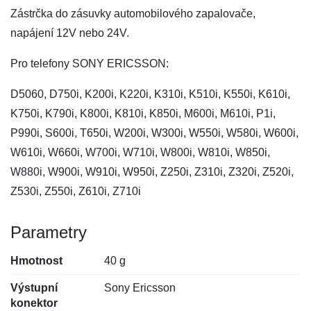
Zástrčka do zásuvky automobilového zapalovače,
napájení 12V nebo 24V.
Pro telefony SONY ERICSSON:
D5060, D750i, K200i, K220i, K310i, K510i, K550i, K610i,
K750i, K790i, K800i, K810i, K850i, M600i, M610i, P1i,
P990i, S600i, T650i, W200i, W300i, W550i, W580i, W600i,
W610i, W660i, W700i, W710i, W800i, W810i, W850i,
W880i, W900i, W910i, W950i, Z250i, Z310i, Z320i, Z520i,
Z530i, Z550i, Z610i, Z710i
Parametry
Hmotnost
40 g
Výstupní
Sony Ericsson
konektor