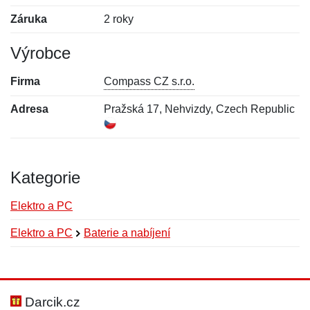
Záruka
2 roky
Výrobce
Firma
Compass CZ s.r.o.
Adresa
Pražská 17, Nehvizdy, Czech Republic
Kategorie
Elektro a PC
Elektro a PC
Baterie a nabíjení
Nová recenze
Nový dotaz
Hodnocení:
Jméno:
*
*
Darcik.cz