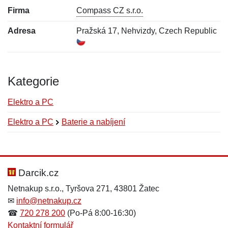
Firma
Compass CZ s.r.o.
Adresa
Pražská 17, Nehvizdy, Czech Republic
Kategorie
Elektro a PC
Elektro a PC
Baterie a nabíjení
Nová recenze
Nový dotaz
Hodnocení:
Jméno:
*
*
Darcik.cz
Netnakup s.r.o., Tyršova 271, 43801 Žatec
✉
info@netnakup.cz
Jméno:
E-mail:
*
*
☎
720 278 200
(Po-Pá 8:00-16:30)
Kontaktní formulář