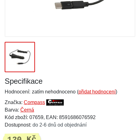
Specifikace
Hodnocení:
zatím nehodnoceno (
přidat hodnocení
)
Značka:
Compass
Barva:
Černá
Kód zboží: 07659, EAN: 8591686076592
Dostupnost:
do 2-6 dnů od objednání
120 Kč