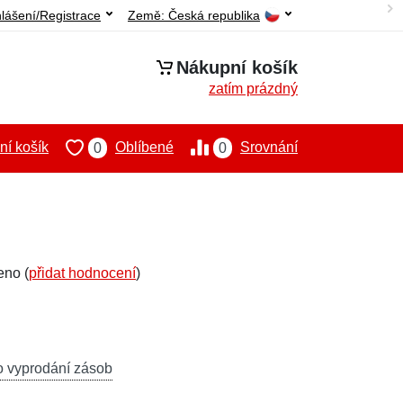
hlášení/Registrace
Země:
Česká republika
Nákupní košík
zatím prázdný
í košík
Oblíbené
Srovnání
0
0
eno (
přidat hodnocení
)
o vyprodání zásob