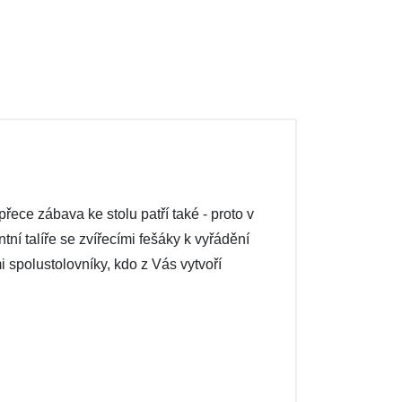
řece zábava ke stolu patří také - proto v
tní talíře se zvířecími fešáky k vyřádění
i spolustolovníky, kdo z Vás vytvoří