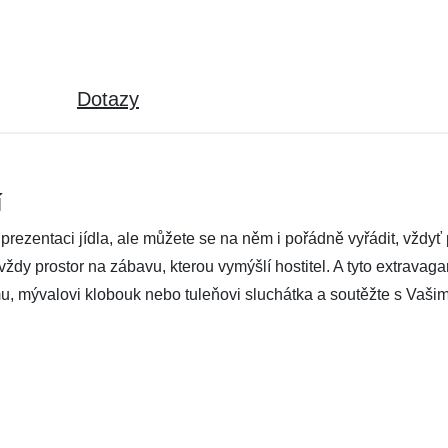
Dotazy
í
prezentaci jídla, ale můžete se na něm i pořádně vyřádit, vždyť p
ždy prostor na zábavu, kterou vymýšlí hostitel. A tyto extravagan
lmu, mývalovi klobouk nebo tuleňovi sluchátka a soutěžte s Vašim