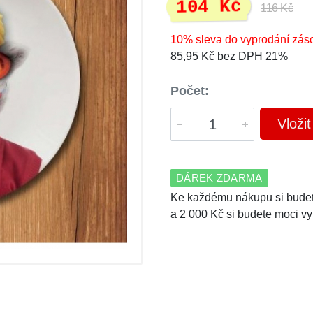
104 Kč
116 Kč
10% sleva do vyprodání zás
85,95 Kč bez DPH 21%
Počet:
Vloži
DÁREK ZDARMA
Ke každému nákupu si budet
a 2 000 Kč si budete moci vy