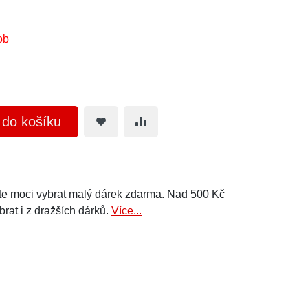
ob
t do košíku
e moci vybrat malý dárek zdarma. Nad 500 Kč
brat i z dražších dárků.
Více...