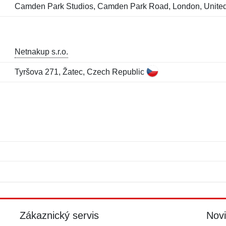
Camden Park Studios, Camden Park Road, London, Unit
Netnakup s.r.o.
Tyršova 271, Žatec, Czech Republic
Jméno:
E-mail:
*
*
E-mail:
*
Zákaznický servis
Nov