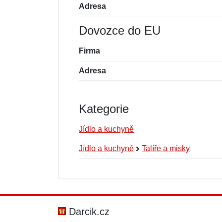
Adresa
Dovozce do EU
Firma
Adresa
Kategorie
Jídlo a kuchyně
Jídlo a kuchyně
Talíře a misky
Nová recenze
Nový dotaz
Hodnocení:
Jméno:
*
*
Darcik.cz