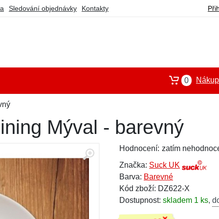
ba
Sledování objednávky
Kontakty
Při
Nákupn
0
vný
Dining Mýval - barevný
Hodnocení:
zatím nehodnoc
Značka:
Suck UK
Barva:
Barevné
Kód zboží: DZ622-X
Dostupnost:
skladem 1 ks
,
d