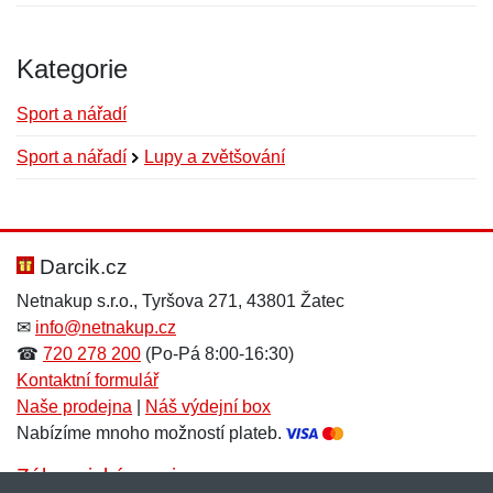
Kategorie
Sport a nářadí
Sport a nářadí
Lupy a zvětšování
Nová recenze
Nový dotaz
Hodnocení:
Jméno:
*
*
Darcik.cz
Netnakup s.r.o., Tyršova 271, 43801 Žatec
✉
info@netnakup.cz
Jméno:
E-mail:
*
*
☎
720 278 200
(Po-Pá 8:00-16:30)
Kontaktní formulář
Naše prodejna
|
Náš výdejní box
Nabízíme mnoho možností plateb.
E-mail:
*
Zpráva
*
Zákaznický servis