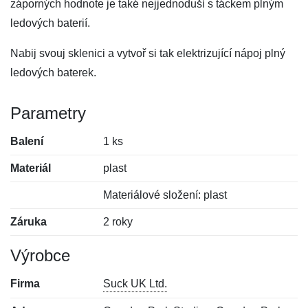
záporných hodnote je také nejjednoduší s táckem plným
ledových baterií.
Nabij svouj sklenici a vytvoř si tak elektrizující nápoj plný
ledových baterek.
Parametry
Balení
1 ks
Materiál
plast
Materiálové složení: plast
Záruka
2 roky
Výrobce
Firma
Suck UK Ltd.