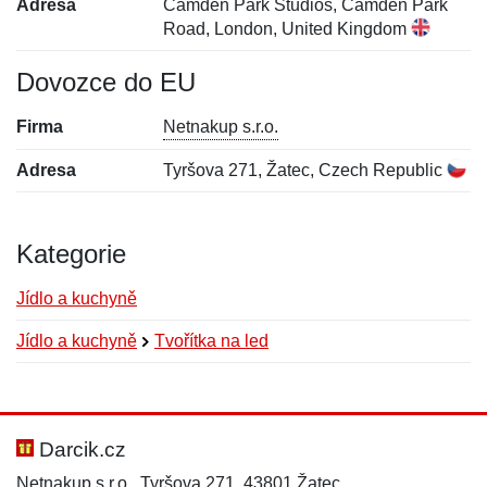
Adresa
Camden Park Studios, Camden Park
Road, London, United Kingdom
Dovozce do EU
Firma
Netnakup s.r.o.
Adresa
Tyršova 271, Žatec, Czech Republic
Kategorie
Jídlo a kuchyně
Jídlo a kuchyně
Tvořítka na led
Nová recenze
Nový dotaz
Hodnocení:
Jméno:
*
*
Darcik.cz
Netnakup s.r.o., Tyršova 271, 43801 Žatec