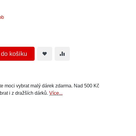
ob
t do košíku
e moci vybrat malý dárek zdarma. Nad 500 Kč
brat i z dražších dárků.
Více...