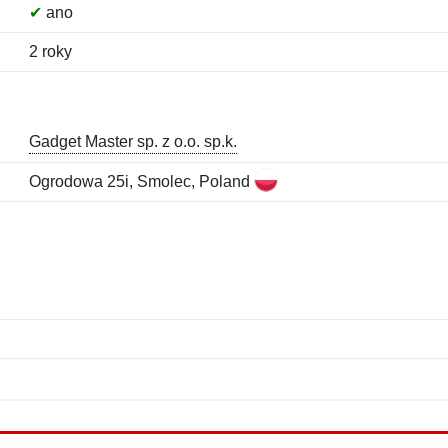
✔
ano
2 roky
Gadget Master sp. z o.o. sp.k.
Ogrodowa 25i, Smolec, Poland
Jméno:
E-mail:
*
*
E-mail:
*