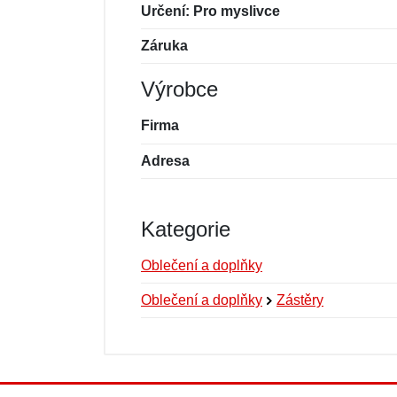
Určení: Pro myslivce
Záruka
Výrobce
Firma
Adresa
Kategorie
Oblečení a doplňky
Oblečení a doplňky
Zástěry
Nová recenze
Nový dotaz
Hodnocení:
Jméno:
*
*