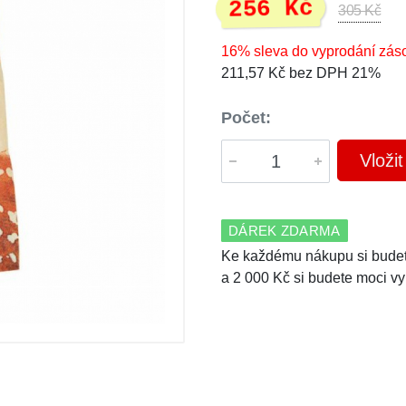
256 Kč
305 Kč
16% sleva do vyprodání zás
211,57 Kč bez DPH 21%
Počet:
Vloži
DÁREK ZDARMA
Ke každému nákupu si budet
a 2 000 Kč si budete moci vy