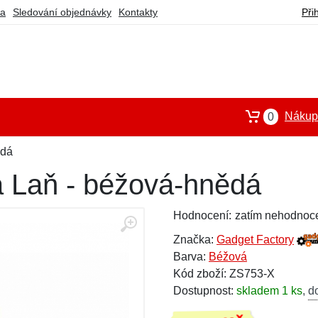
ba
Sledování objednávky
Kontakty
Při
Nákupn
0
ědá
 Laň - béžová-hnědá
Hodnocení:
zatím nehodnoc
Značka:
Gadget Factory
Barva:
Béžová
Kód zboží: ZS753-X
Dostupnost:
skladem 1 ks
,
d