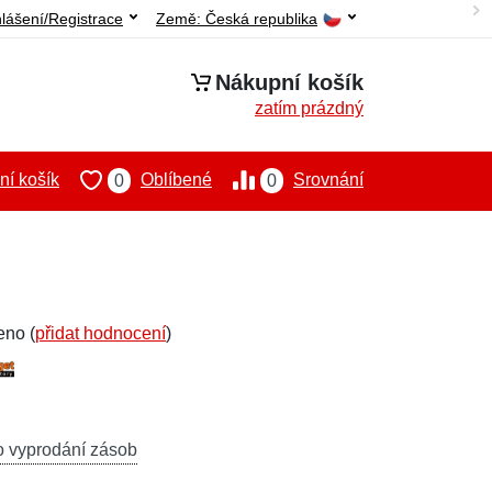
hlášení/Registrace
Země:
Česká republika
Nákupní košík
zatím prázdný
í košík
Oblíbené
Srovnání
0
0
eno (
přidat hodnocení
)
o vyprodání zásob