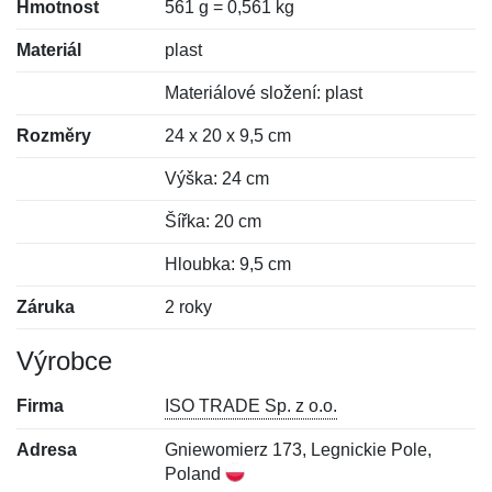
Hmotnost
561 g = 0,561 kg
Materiál
plast
Materiálové složení: plast
Rozměry
24 x 20 x 9,5 cm
Výška: 24 cm
Šířka: 20 cm
Hloubka: 9,5 cm
Záruka
2 roky
Výrobce
Firma
ISO TRADE Sp. z o.o.
Adresa
Gniewomierz 173, Legnickie Pole,
Poland