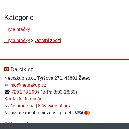
Kategorie
Hry a hračky
Hry a hračky
Ostatní zboží
Nová recenze
Nový dotaz
Hodnocení:
Jméno:
*
*
Darcik.cz
Netnakup s.r.o., Tyršova 271, 43801 Žatec
✉
info@netnakup.cz
Jméno:
E-mail:
*
*
☎
720 278 200
(Po-Pá 8:00-16:30)
Kontaktní formulář
Naše prodejna
|
Náš výdejní box
Nabízíme mnoho možností plateb.
E-mail:
*
Zpráva
*
Zákaznický servis