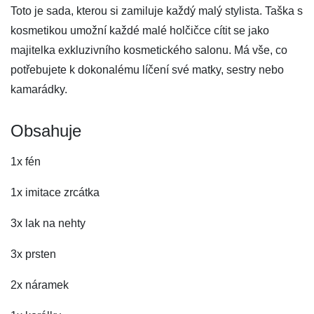
Toto je sada, kterou si zamiluje každý malý stylista. Taška s
kosmetikou umožní každé malé holčičce cítit se jako
majitelka exkluzivního kosmetického salonu. Má vše, co
potřebujete k dokonalému líčení své matky, sestry nebo
kamarádky.
Obsahuje
1x fén
1x imitace zrcátka
3x lak na nehty
3x prsten
2x náramek