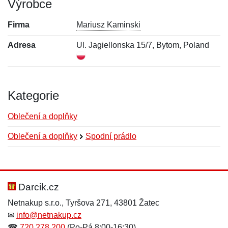
Výrobce
Firma
Mariusz Kaminski
Adresa
Ul. Jagiellonska 15/7, Bytom, Poland
Kategorie
Oblečení a doplňky
Oblečení a doplňky
Spodní prádlo
Nová recenze
Nový dotaz
Hodnocení:
Jméno:
*
*
Darcik.cz
Netnakup s.r.o., Tyršova 271, 43801 Žatec
✉
info@netnakup.cz
Jméno:
E-mail:
*
*
☎
720 278 200
(Po-Pá 8:00-16:30)