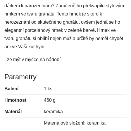
dárkem k narozeninám? Zaručeně ho překvapíte stylovým
hrnkem ve tvaru granátu. Tento hrnek je skoro k
nerozeznání od skutečného granátu, ovšem jedná se ho
elegantní porcelánový hrnek v zelené barvě. Hrnek ve
tvaru granátu si oblíbí nejen muž a určitě by neměl chybět
ani ve Vaší kuchyni.
Lze mýt v myčce na nádobí.
Parametry
Balení
1 ks
Hmotnost
450 g
Materiál
keramika
Materiálové složení: keramika