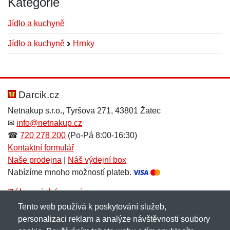
Kategorie
Jídlo a kuchyně
Jídlo a kuchyně
Hrnky
Nová recenze
Nový dotaz
Hodnocení:
Jméno:
*
*
Darcik.cz
Netnakup s.r.o., Tyršova 271, 43801 Žatec
✉
info@netnakup.cz
Jméno:
E-mail:
*
*
☎
720 278 200
(Po-Pá 8:00-16:30)
Kontaktní formulář
Naše prodejna
|
Náš výdejní box
Nabízíme mnoho možností plateb.
E-mail:
*
Zpráva
*
Zákaznický servis
Tento web používá k poskytování služeb,
Novinky emailem
personalizaci reklam a analýze návštěvnosti soubory