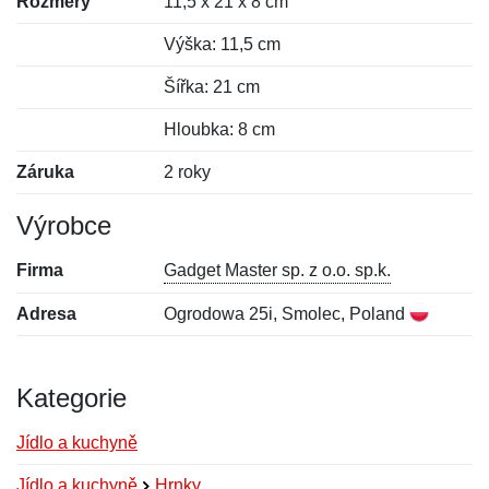
Rozměry
11,5 x 21 x 8 cm
Výška: 11,5 cm
Šířka: 21 cm
Hloubka: 8 cm
Záruka
2 roky
Výrobce
Firma
Gadget Master sp. z o.o. sp.k.
Adresa
Ogrodowa 25i, Smolec, Poland
Kategorie
Jídlo a kuchyně
Jídlo a kuchyně
Hrnky