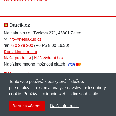
Nová recenze
Nový dotaz
Hodnocení:
Jméno:
*
*
Darcik.cz
Netnakup s.r.o., Tyršova 271, 43801 Žatec
✉
info@netnakup.cz
Jméno:
E-mail:
*
*
☎
720 278 200
(Po-Pá 8:00-16:30)
Kontaktní formulář
Naše prodejna
|
Náš výdejní box
Nabízíme mnoho možností plateb.
E-mail:
*
Zpráva
*
Zákaznický servis
Tento web používá k poskytování služeb,
Novinky emailem
personalizaci reklam a analýze návštěvnosti soubory
cookie. Používáním tohoto webu s tím souhlasíte.
Zpráva
*
Copyright © 2007-2026 (19 let s vámi)
Netnakup.cz
&
Další informace
Beru na vědomí
NetIQ
. Všechna práva vyhrazena.