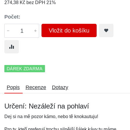
274,38 Kč bez DPH 21%
Počet:
Vložit do košíku
DÁREK ZDARMA
Popis
Recenze
Dotazy
Určení: Nezáleží na pohlaví
Dej si na mě pozor kámo, nebo tě knokautuju!
Pro ty, kteří preferují trochu silnější šálek kávy tu máme