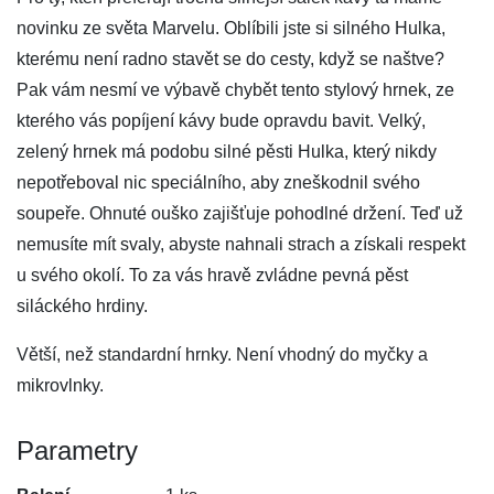
novinku ze světa Marvelu. Oblíbili jste si silného Hulka,
kterému není radno stavět se do cesty, když se naštve?
Pak vám nesmí ve výbavě chybět tento stylový hrnek, ze
kterého vás popíjení kávy bude opravdu bavit. Velký,
zelený hrnek má podobu silné pěsti Hulka, který nikdy
nepotřeboval nic speciálního, aby zneškodnil svého
soupeře. Ohnuté ouško zajišťuje pohodlné držení. Teď už
nemusíte mít svaly, abyste nahnali strach a získali respekt
u svého okolí. To za vás hravě zvládne pevná pěst
siláckého hrdiny.
Větší, než standardní hrnky. Není vhodný do myčky a
mikrovlnky.
Parametry