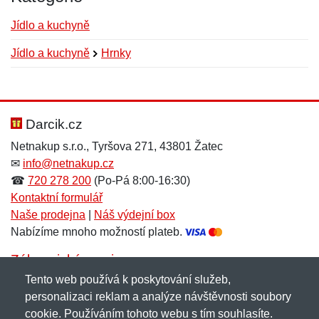
Jídlo a kuchyně
Jídlo a kuchyně
Hrnky
Nová recenze
Nový dotaz
Hodnocení:
Jméno:
*
*
Darcik.cz
Netnakup s.r.o., Tyršova 271, 43801 Žatec
✉
info@netnakup.cz
Jméno:
E-mail:
*
*
☎
720 278 200
(Po-Pá 8:00-16:30)
Kontaktní formulář
Naše prodejna
|
Náš výdejní box
Nabízíme mnoho možností plateb.
E-mail:
*
Zpráva
*
Zákaznický servis
Tento web používá k poskytování služeb,
Novinky emailem
personalizaci reklam a analýze návštěvnosti soubory
cookie. Používáním tohoto webu s tím souhlasíte.
Zpráva
*