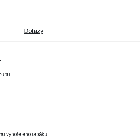
Dotazy
í
oubu.
hu vyhořelého tabáku