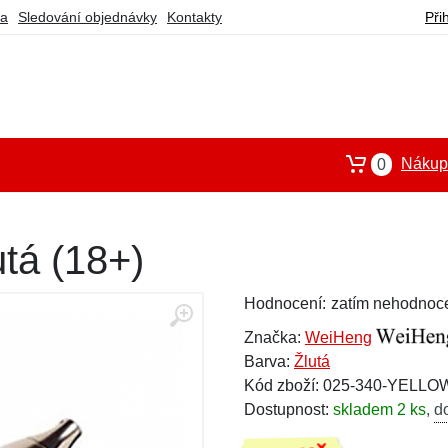
ba
Sledování objednávky
Kontakty
Při
Nákupn
0
tá (18+)
Hodnocení:
zatím nehodnoc
Značka:
WeiHeng
Barva:
Žlutá
Kód zboží: 025-340-YELLO
Dostupnost:
skladem 2 ks
,
d