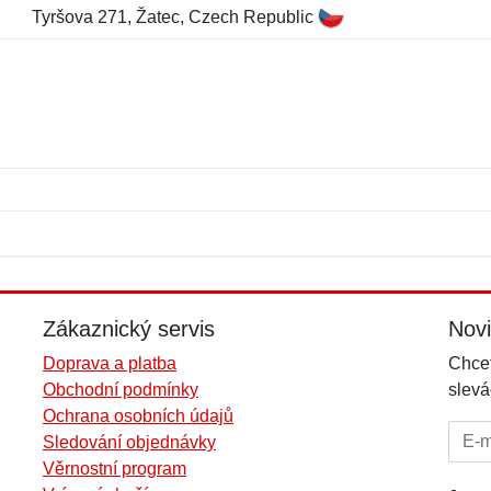
Tyršova 271, Žatec, Czech Republic
Jméno:
E-mail:
*
*
E-mail:
*
Zákaznický servis
Nov
Doprava a platba
Chcet
Obchodní podmínky
slevá
Ochrana osobních údajů
E-mai
Sledování objednávky
Věrnostní program