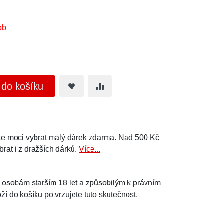
ob
t do košíku
e moci vybrat malý dárek zdarma. Nad 500 Kč
brat i z dražších dárků.
Více...
e osobám starším 18 let a způsobilým k právním
í do košíku potvrzujete tuto skutečnost.