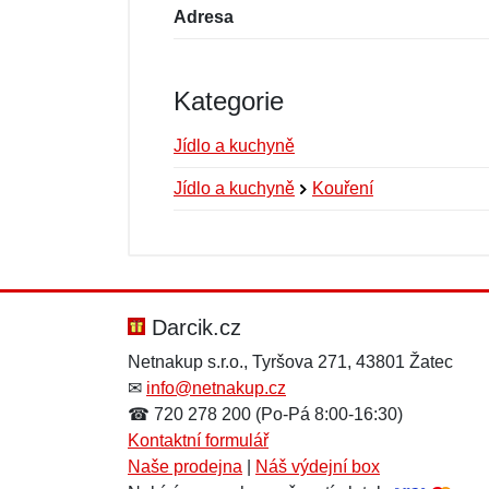
Adresa
Kategorie
Jídlo a kuchyně
Jídlo a kuchyně
Kouření
Nová recenze
Nový dotaz
Hodnocení:
Jméno:
*
*
Darcik.cz
Netnakup s.r.o., Tyršova 271, 43801 Žatec
✉
info@netnakup.cz
Zpráva
Zpráva
*
*
☎ 720 278 200 (Po-Pá 8:00-16:30)
Kontaktní formulář
Naše prodejna
|
Náš výdejní box