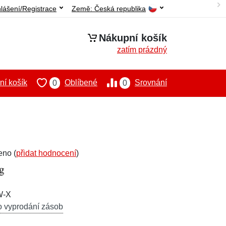
hlášení/Registrace
Země:
Česká republika
Nákupní košík
zatím prázdný
í košík
Oblíbené
Srovnání
0
0
eno (
přidat hodnocení
)
W-X
o vyprodání zásob