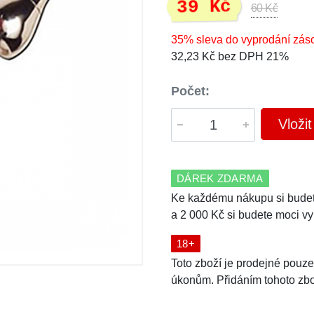
39 Kč
60 Kč
35% sleva do vyprodání zás
32,23 Kč bez DPH 21%
Počet:
Vloži
DÁREK ZDARMA
Ke každému nákupu si budet
a 2 000 Kč si budete moci vy
18+
Toto zboží je prodejné pouz
úkonům. Přidáním tohoto zbož